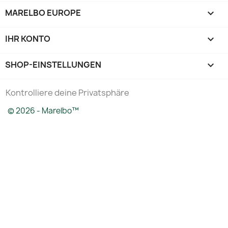
MARELBO EUROPE

IHR KONTO

SHOP-EINSTELLUNGEN
keyboard_arrow_down
Kontrolliere deine Privatsphäre
© 2026 - Marelbo™