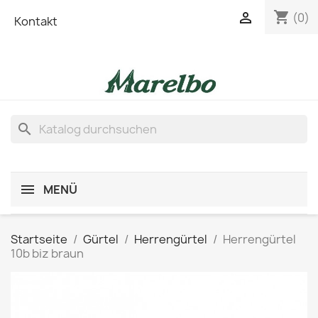
shopping_cart

(0)
Kontakt
search
MENÜ
Startseite
Gürtel
Herrengürtel
Herrengürtel
10b biz braun