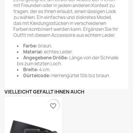
mit Freunden oder in jedem anderen Kontext zu
tragen, der es Ihnen erlaubt, einen lässigen Look
zu wählen. Ein einfaches und diskretes Modell,
das mit Kleidungsstücken in verschiedenen
Farben kombiniert werden kann. Ergänzen Sie Ihr
Outfit mit diesem Accessoire aus echtem Leder.
Farbe:
braun.
Material:
echtes Leder.
Angegebene Größe:
Länge von der Schnalle
bis zum letzten Loch.
Breite:
4 cm.
Gürtelcode:
Herrengürtel 10b biz braun.
VIELLEICHT GEFÄLLT IHNEN AUCH
favorite_border