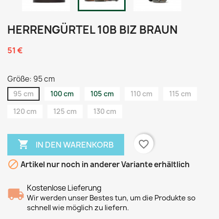
HERRENGÜRTEL 10B BIZ BRAUN
51 €
Größe: 95 cm
95 cm
100 cm
105 cm
110 cm
115 cm
120 cm
125 cm
130 cm

favorite_border
IN DEN WARENKORB

Artikel nur noch in anderer Variante erhältlich
Kostenlose Lieferung
Wir werden unser Bestes tun, um die Produkte so
schnell wie möglich zu liefern.