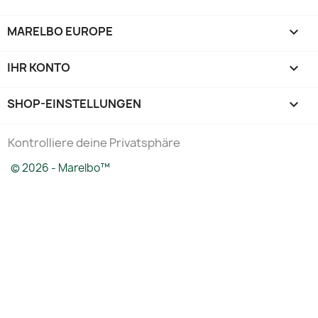
MARELBO EUROPE

IHR KONTO

SHOP-EINSTELLUNGEN
keyboard_arrow_down
Kontrolliere deine Privatsphäre
© 2026 - Marelbo™