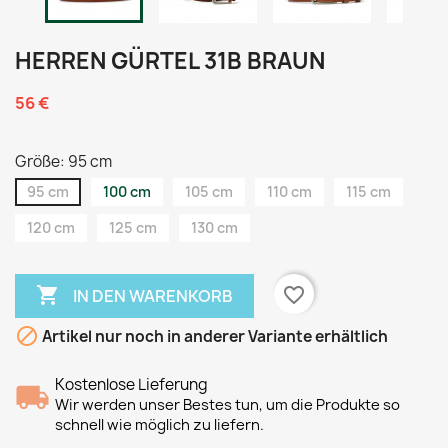
HERREN GÜRTEL 31B BRAUN
56 €
Größe: 95 cm
95 cm
100 cm
105 cm
110 cm
115 cm
120 cm
125 cm
130 cm

favorite_border
IN DEN WARENKORB

Artikel nur noch in anderer Variante erhältlich
Kostenlose Lieferung
Wir werden unser Bestes tun, um die Produkte so
schnell wie möglich zu liefern.