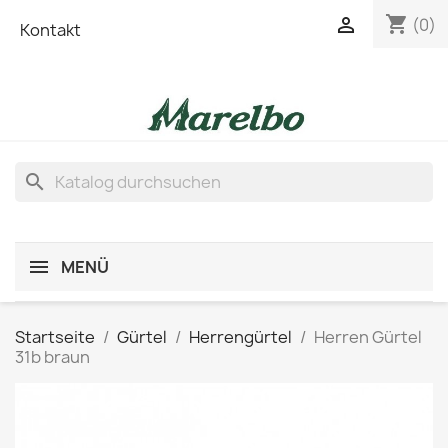
shopping_cart

(0)
Kontakt
search
MENÜ
Startseite
Gürtel
Herrengürtel
Herren Gürtel
31b braun