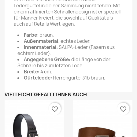
Ledergürtel in deiner Sammlung nicht fehlen. Mit
einem raffinierten Schnallendesign ist er speziell
für Männer kreiert, die sowohl auf Qualität als
auch auf Details Wert legen.
Farbe:
braun.
Außenmaterial:
echtes Leder.
Innenmaterial:
SALPA-Leder (Fasern aus
echtem Leder).
Angegebene Größe:
die Länge von der
Schnalle bis zum letzten Loch.
Breite:
4 cm.
Gürtelcode:
Herrengürtel 31b braun.
VIELLEICHT GEFÄLLT IHNEN AUCH
favorite_border
favorite_border