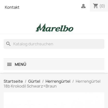
shopping_cart

(0)
Kontakt
search
MENÜ
Startseite
Gürtel
Herrengürtel
Herrengürtel
18b Krokodil Schwarz+Braun