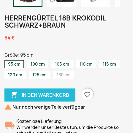
HERRENGÜRTEL 18B KROKODIL
SCHWARZ+BRAUN
54 €
Größe: 95 cm
95 cm
100 cm
105 cm
110 cm
115 cm
120 cm
125 cm
130 cm

favorite_border
IN DEN WARENKORB

Nur noch wenige Teile verfügbar
Kostenlose Lieferung
Wir werden unser Bestes tun, um die Produkte so