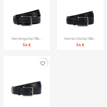
Herrengürtel 18b...
Herren Gürtel 18b...
54 €
54 €
favorite_border