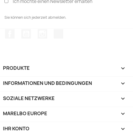
Ich möchte einen Newsletter erhalten
Sie können sich jederzeit abmelden.
Facebook
YouTube
Instagram
TikTok
PRODUKTE

INFORMATIONEN UND BEDINGUNGEN

SOZIALE NETZWERKE

MARELBO EUROPE

IHR KONTO
