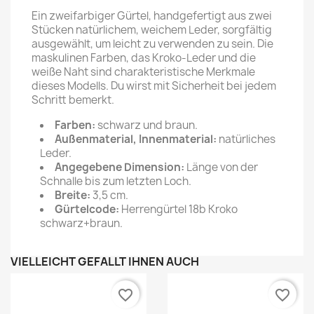
Ein zweifarbiger Gürtel, handgefertigt aus zwei
Stücken natürlichem, weichem Leder, sorgfältig
ausgewählt, um leicht zu verwenden zu sein. Die
maskulinen Farben, das Kroko-Leder und die
weiße Naht sind charakteristische Merkmale
dieses Modells. Du wirst mit Sicherheit bei jedem
Schritt bemerkt.
Farben:
schwarz und braun.
Außenmaterial, Innenmaterial:
natürliches
Leder.
Angegebene Dimension:
Länge von der
Schnalle bis zum letzten Loch.
Breite:
3,5 cm.
Gürtelcode:
Herrengürtel 18b Kroko
schwarz+braun.
VIELLEICHT GEFÄLLT IHNEN AUCH
favorite_border
favorite_border