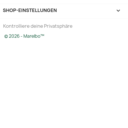
SHOP-EINSTELLUNGEN
keyboard_arrow_down
Kontrolliere deine Privatsphäre
© 2026 - Marelbo™