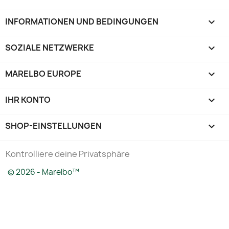
INFORMATIONEN UND BEDINGUNGEN

SOZIALE NETZWERKE

MARELBO EUROPE

IHR KONTO

SHOP-EINSTELLUNGEN
keyboard_arrow_down
Kontrolliere deine Privatsphäre
© 2026 - Marelbo™