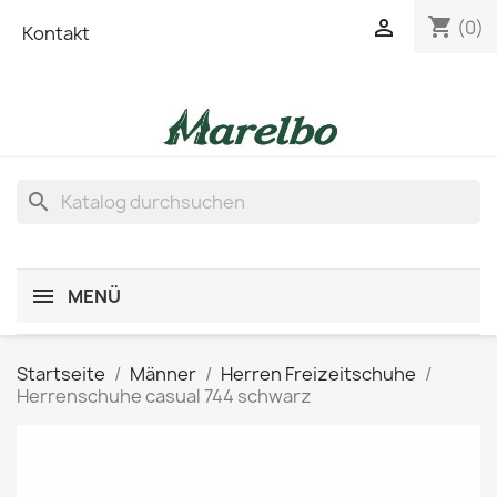
shopping_cart

(0)
Kontakt
search
MENÜ
Startseite
Männer
Herren Freizeitschuhe
Herrenschuhe casual 744 schwarz