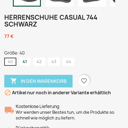
HERRENSCHUHE CASUAL 744
SCHWARZ
77 €
Größe: 40
40
41
42
43
44

favorite_border
IN DEN WARENKORB

Artikel nur noch in anderer Variante erhältlich
Kostenlose Lieferung
Wir werden unser Bestes tun, um die Produkte so
schnell wie möglich zu liefern.