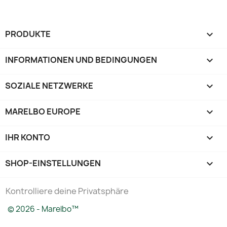
PRODUKTE

INFORMATIONEN UND BEDINGUNGEN

SOZIALE NETZWERKE

MARELBO EUROPE

IHR KONTO

SHOP-EINSTELLUNGEN
keyboard_arrow_down
Kontrolliere deine Privatsphäre
© 2026 - Marelbo™