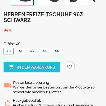
HERREN FREIZEITSCHUHE 963
SCHWARZ
94 €
Größe: 40
40
41
42
43
44

favorite_border
IN DEN WARENKORB
Kostenlose Lieferung
Wir werden unser Bestes tun, um die Produkte so
schnell wie möglich zu liefern.
Rückgabepolitik
Rückerstattung/Umtausch für zurückgesendete