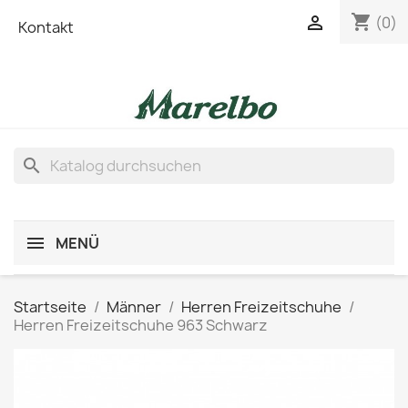
shopping_cart

(0)
Kontakt
search
MENÜ
Startseite
Männer
Herren Freizeitschuhe
Herren Freizeitschuhe 963 Schwarz