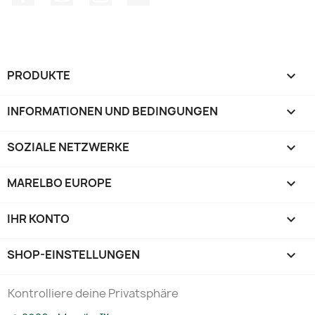
PRODUKTE

INFORMATIONEN UND BEDINGUNGEN

SOZIALE NETZWERKE

MARELBO EUROPE

IHR KONTO

SHOP-EINSTELLUNGEN
keyboard_arrow_down
Kontrolliere deine Privatsphäre