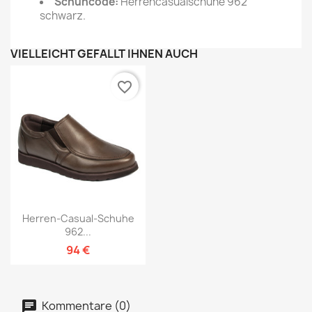
Schuhcode:
Herrencasualschuhe 962
schwarz.
VIELLEICHT GEFÄLLT IHNEN AUCH
favorite_border
Herren-Casual-Schuhe
962...
94 €
Kommentare (0)