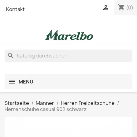
shopping_cart

(0)
Kontakt
search
MENÜ
Startseite
Männer
Herren Freizeitschuhe
Herrenschuhe casual 962 schwarz