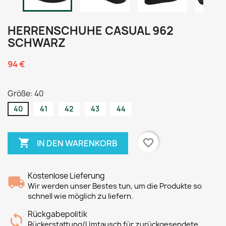
HERRENSCHUHE CASUAL 962
SCHWARZ
94 €
Größe: 40
40
41
42
43
44

favorite_border
IN DEN WARENKORB
Kostenlose Lieferung
Wir werden unser Bestes tun, um die Produkte so
schnell wie möglich zu liefern.
Rückgabepolitik
Rückerstattung/Umtausch für zurückgesendete