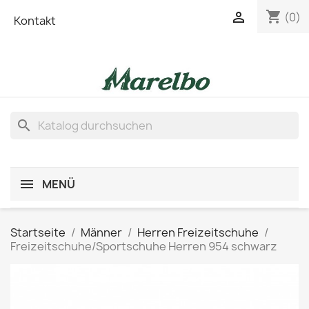
shopping_cart

(0)
Kontakt
search
MENÜ
Startseite
Männer
Herren Freizeitschuhe
Freizeitschuhe/Sportschuhe Herren 954 schwarz