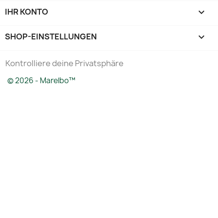
IHR KONTO

SHOP-EINSTELLUNGEN
keyboard_arrow_down
Kontrolliere deine Privatsphäre
© 2026 - Marelbo™