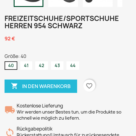
FREIZEITSCHUHE/SPORTSCHUHE
HERREN 954 SCHWARZ
92 €
Größe: 40
40
41
42
43
44

favorite_border
IN DEN WARENKORB
Kostenlose Lieferung
Wir werden unser Bestes tun, um die Produkte so
schnell wie möglich zu liefern.
Rückgabepolitik
Rückerstattung/Umtausch für zurückgesendete