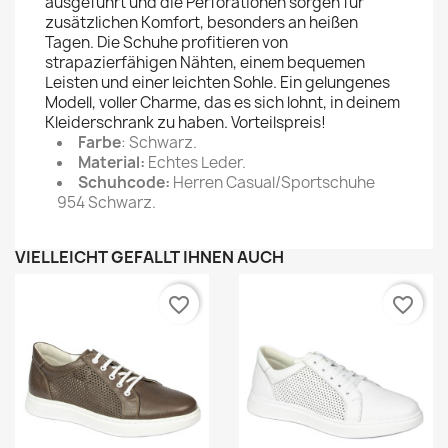
ausgeführt und die Perforationen sorgen für
zusätzlichen Komfort, besonders an heißen
Tagen. Die Schuhe profitieren von
strapazierfähigen Nähten, einem bequemen
Leisten und einer leichten Sohle. Ein gelungenes
Modell, voller Charme, das es sich lohnt, in deinem
Kleiderschrank zu haben. Vorteilspreis!
Farbe
: Schwarz.
Material:
Echtes Leder.
Schuhcode:
Herren Casual/Sportschuhe
954 Schwarz.
VIELLEICHT GEFÄLLT IHNEN AUCH
favorite_border
favorite_border