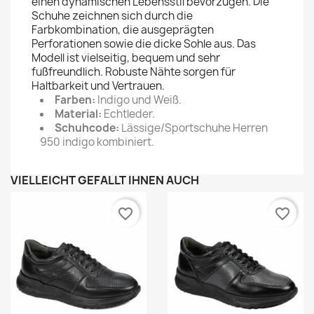
einen dynamischen Lebensstil bevorzugen. Die
Schuhe zeichnen sich durch die
Farbkombination, die ausgeprägten
Perforationen sowie die dicke Sohle aus. Das
Modell ist vielseitig, bequem und sehr
fußfreundlich. Robuste Nähte sorgen für
Haltbarkeit und Vertrauen.
Farben:
Indigo und Weiß.
Material:
Echtleder.
Schuhcode:
Lässige/Sportschuhe Herren
950 indigo kombiniert.
VIELLEICHT GEFÄLLT IHNEN AUCH
favorite_border
favorite_border