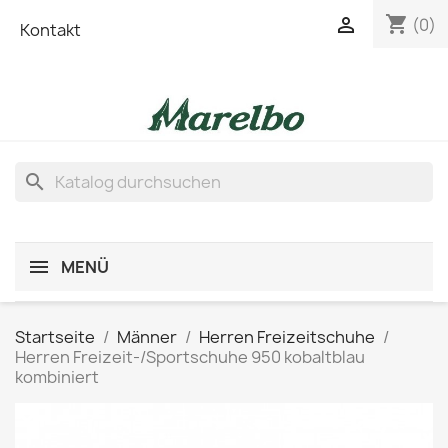
shopping_cart

(0)
Kontakt
search
MENÜ
Startseite
Männer
Herren Freizeitschuhe
Herren Freizeit-/Sportschuhe 950 kobaltblau
kombiniert