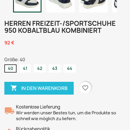
HERREN FREIZEIT-/SPORTSCHUHE
950 KOBALTBLAU KOMBINIERT
92 €
Größe: 40
40
41
42
43
44

favorite_border
IN DEN WARENKORB
Kostenlose Lieferung
Wir werden unser Bestes tun, um die Produkte so
schnell wie möglich zu liefern.
Rückgabepolitik