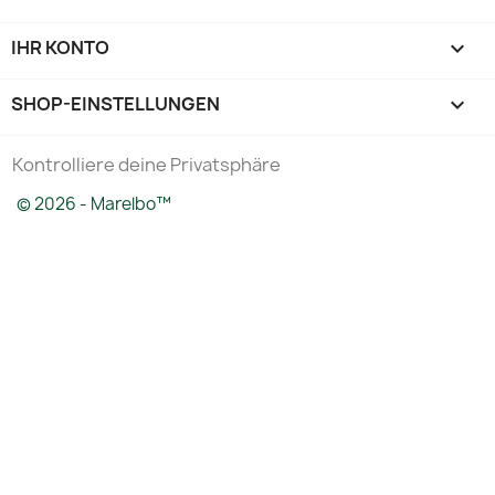
IHR KONTO

SHOP-EINSTELLUNGEN
keyboard_arrow_down
Kontrolliere deine Privatsphäre
© 2026 - Marelbo™