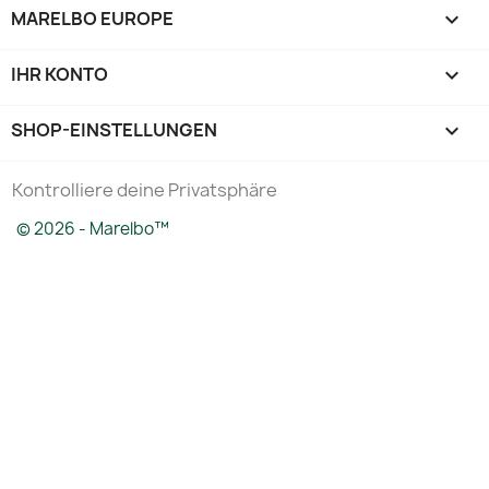
MARELBO EUROPE

IHR KONTO

SHOP-EINSTELLUNGEN
keyboard_arrow_down
Kontrolliere deine Privatsphäre
© 2026 - Marelbo™