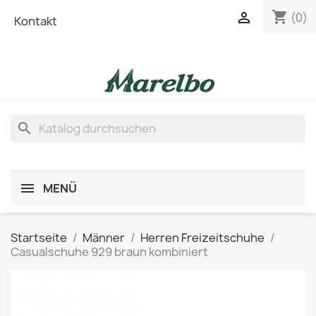
shopping_cart

(0)
Kontakt
search
MENÜ
Startseite
Männer
Herren Freizeitschuhe
Casualschuhe 929 braun kombiniert