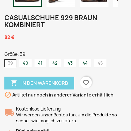
CASUALSCHUHE 929 BRAUN
KOMBINIERT
82 €
Größe: 39
39
40
41
42
43
44
45

favorite_border
IN DEN WARENKORB

Artikel nur noch in anderer Variante erhältlich
Kostenlose Lieferung
Wir werden unser Bestes tun, um die Produkte so
schnell wie möglich zu liefern.