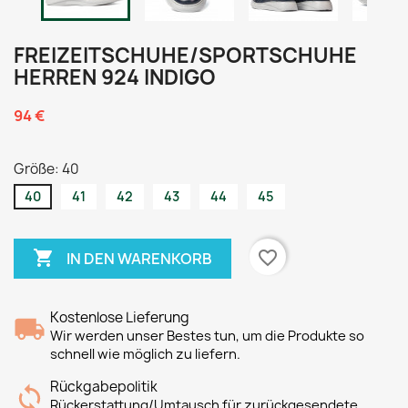
FREIZEITSCHUHE/SPORTSCHUHE
HERREN 924 INDIGO
94 €
Größe: 40
40
41
42
43
44
45

favorite_border
IN DEN WARENKORB
Kostenlose Lieferung
Wir werden unser Bestes tun, um die Produkte so
schnell wie möglich zu liefern.
Rückgabepolitik
Rückerstattung/Umtausch für zurückgesendete