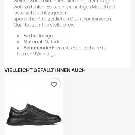
weiche Sohle hilft Ihnen, sich bei jedem Tragen
wohl zu fühlen. Es ist ein vielseitiges Modell und
lässt sich leicht zu jedem
sportlichen/freizeitlichen Outfit kombinieren.
Qualität zum Herstellerpreis!
Farbe
: Indigo.
Material:
Naturleder.
Schuhcode:
Freizeit-/Sportschuhe für
Herren 924 Indigo.
VIELLEICHT GEFÄLLT IHNEN AUCH
favorite_border