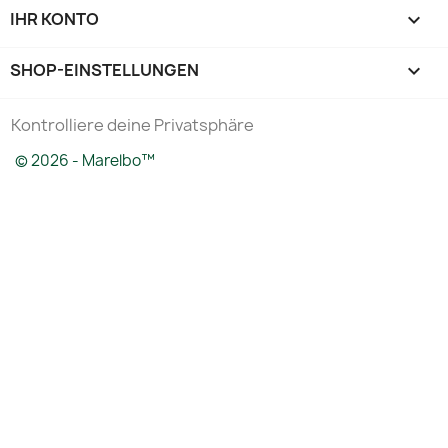
IHR KONTO

SHOP-EINSTELLUNGEN
keyboard_arrow_down
Kontrolliere deine Privatsphäre
© 2026 - Marelbo™