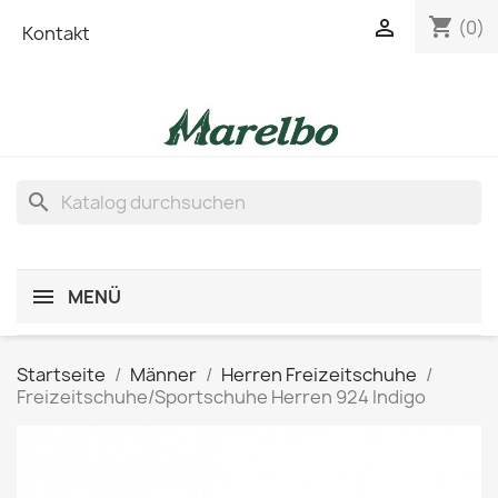
shopping_cart

(0)
Kontakt
search
MENÜ
Startseite
Männer
Herren Freizeitschuhe
Freizeitschuhe/Sportschuhe Herren 924 Indigo