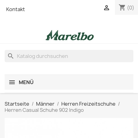
shopping_cart

(0)
Kontakt
search
MENÜ
Startseite
Männer
Herren Freizeitschuhe
Herren Casual Schuhe 902 Indigo