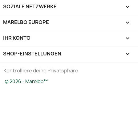
SOZIALE NETZWERKE

MARELBO EUROPE

IHR KONTO

SHOP-EINSTELLUNGEN
keyboard_arrow_down
Kontrolliere deine Privatsphäre
© 2026 - Marelbo™