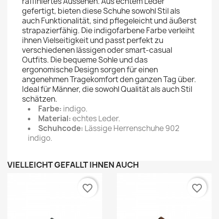
raffiniertes Aussehen. Aus echtem Leder
gefertigt, bieten diese Schuhe sowohl Stil als
auch Funktionalität, sind pflegeleicht und äußerst
strapazierfähig. Die indigofarbene Farbe verleiht
ihnen Vielseitigkeit und passt perfekt zu
verschiedenen lässigen oder smart-casual
Outfits. Die bequeme Sohle und das
ergonomische Design sorgen für einen
angenehmen Tragekomfort den ganzen Tag über.
Ideal für Männer, die sowohl Qualität als auch Stil
schätzen.
Farbe:
indigo.
Material:
echtes Leder.
Schuhcode:
Lässige Herrenschuhe 902
indigo.
VIELLEICHT GEFÄLLT IHNEN AUCH
favorite_border
favorite_border