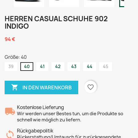
HERREN CASUAL SCHUHE 902
INDIGO
94 €
Größe: 40
39
40
41
42
43
44
45

favorite_border
IN DEN WARENKORB
Kostenlose Lieferung
Wir werden unser Bestes tun, um die Produkte so
schnell wie möglich zu liefern.
Rückgabepolitik
Rückerstattung/Umtausch für zurückgesendete