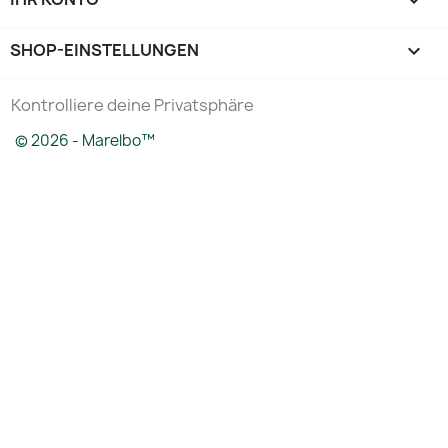

SHOP-EINSTELLUNGEN
keyboard_arrow_down
Kontrolliere deine Privatsphäre
© 2026 - Marelbo™