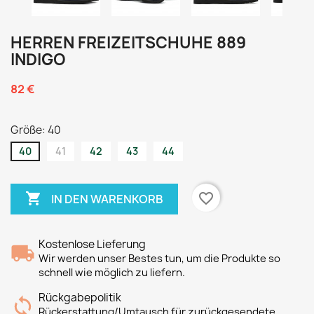
HERREN FREIZEITSCHUHE 889
INDIGO
82 €
Größe: 40
40
41
42
43
44

favorite_border
IN DEN WARENKORB
Kostenlose Lieferung
Wir werden unser Bestes tun, um die Produkte so
schnell wie möglich zu liefern.
Rückgabepolitik
Rückerstattung/Umtausch für zurückgesendete