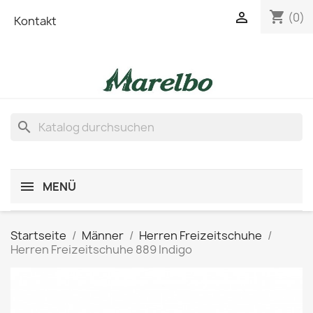
shopping_cart

(0)
Kontakt
search
MENÜ
Startseite
Männer
Herren Freizeitschuhe
Herren Freizeitschuhe 889 Indigo