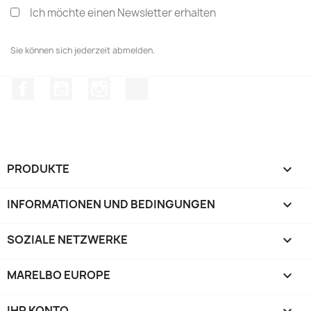
Ich möchte einen Newsletter erhalten
Sie können sich jederzeit abmelden.
Facebook
YouTube
Instagram
TikTok
PRODUKTE

INFORMATIONEN UND BEDINGUNGEN

SOZIALE NETZWERKE

MARELBO EUROPE

IHR KONTO