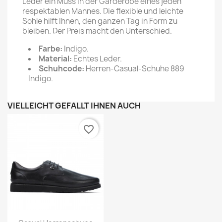
Leder ein Muss in der Garderobe eines jeden
respektablen Mannes. Die flexible und leichte
Sohle hilft Ihnen, den ganzen Tag in Form zu
bleiben. Der Preis macht den Unterschied.
Farbe:
Indigo.
Material:
Echtes Leder.
Schuhcode:
Herren-Casual-Schuhe 889
Indigo.
VIELLEICHT GEFÄLLT IHNEN AUCH
favorite_border