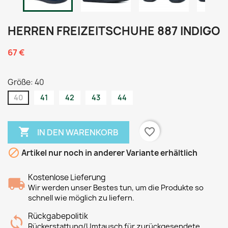
HERREN FREIZEITSCHUHE 887 INDIGO
67 €
Größe: 40
40
41
42
43
44

favorite_border
IN DEN WARENKORB

Artikel nur noch in anderer Variante erhältlich
Kostenlose Lieferung
Wir werden unser Bestes tun, um die Produkte so
schnell wie möglich zu liefern.
Rückgabepolitik
Rückerstattung/Umtausch für zurückgesendete