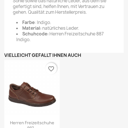
Sohle sowie das natürliche Leder, aus dem sie
gefertigt sind, helfen Ihnen, mit Vertrauen zu
gehen. Qualität zum Herstellerpreis.
Farbe
: Indigo.
Material:
natürliches Leder.
Schuhcode:
Herren Freizeitschuhe 887
Indigo.
VIELLEICHT GEFÄLLT IHNEN AUCH
favorite_border
Herren Freizeitschuhe