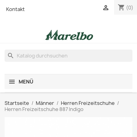
shopping_cart

(0)
Kontakt
search
MENÜ
Startseite
Männer
Herren Freizeitschuhe
Herren Freizeitschuhe 887 Indigo