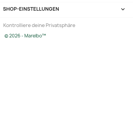
SHOP-EINSTELLUNGEN
keyboard_arrow_down
Kontrolliere deine Privatsphäre
© 2026 - Marelbo™