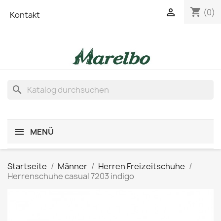
shopping_cart

(0)
Kontakt
search
MENÜ
Startseite
Männer
Herren Freizeitschuhe
Herrenschuhe casual 7203 indigo