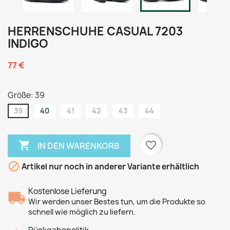
HERRENSCHUHE CASUAL 7203
INDIGO
77 €
Größe: 39
39
40
41
42
43
44

favorite_border
IN DEN WARENKORB

Artikel nur noch in anderer Variante erhältlich
Kostenlose Lieferung
Wir werden unser Bestes tun, um die Produkte so
schnell wie möglich zu liefern.