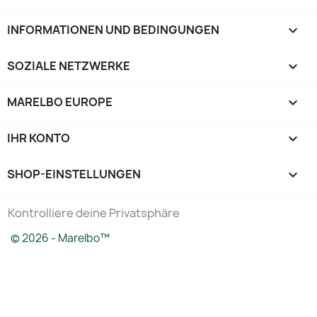
INFORMATIONEN UND BEDINGUNGEN

SOZIALE NETZWERKE

MARELBO EUROPE

IHR KONTO

SHOP-EINSTELLUNGEN
keyboard_arrow_down
Kontrolliere deine Privatsphäre
© 2026 - Marelbo™