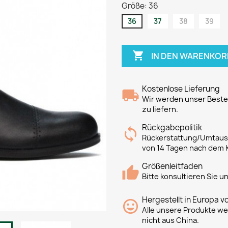
Größe: 36
36
37
38
39

IN DEN WARENKOR
Kostenlose Lieferung
Wir werden unser Bestes
zu liefern.
Rückgabepolitik
Rückerstattung/Umtausc
von 14 Tagen nach dem 
Größenleitfaden
Bitte konsultieren Sie 
Hergestellt in Europa v
Alle unsere Produkte we
nicht aus China.