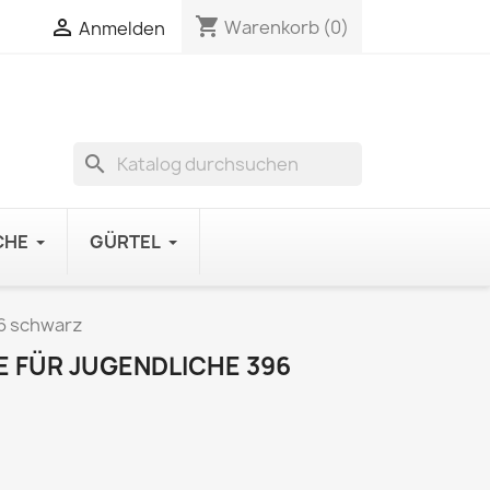
shopping_cart

Warenkorb
(0)
Anmelden
search
CHE
GÜRTEL
96 schwarz
 FÜR JUGENDLICHE 396