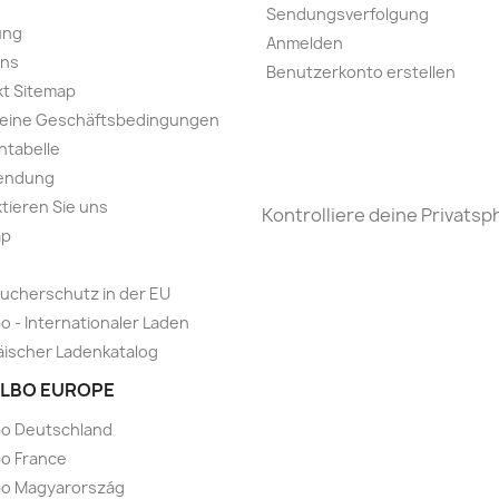
Sendungsverfolgung
ung
Anmelden
uns
Benutzerkonto erstellen
t Sitemap
meine Geschäftsbedingungen
ntabelle
endung
tieren Sie uns
Kontrolliere deine Privatsp
ap
ucherschutz in der EU
o - Internationaler Laden
ischer Ladenkatalog
LBO EUROPE
bo Deutschland
o France
bo Magyarország