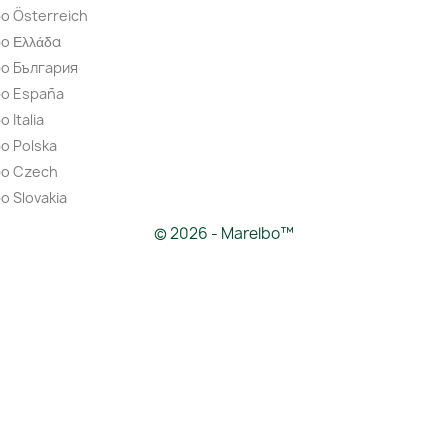
o Österreich
o Ελλάδα
bo България
bo España
 Italia
o Polska
bo Czech
o Slovakia
© 2026 - Marelbo™