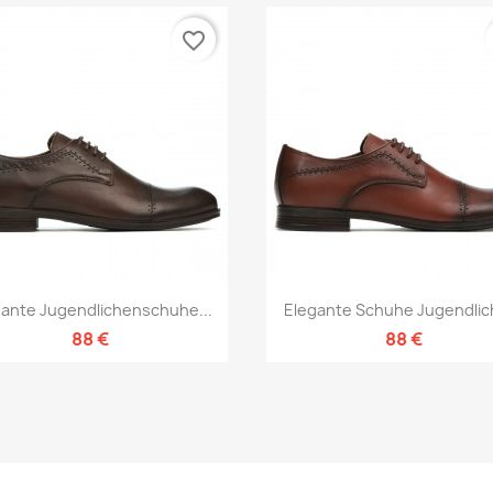
favorite_border
Vorschau
Vorschau


gante Jugendlichenschuhe...
Elegante Schuhe Jugendlich
88 €
88 €