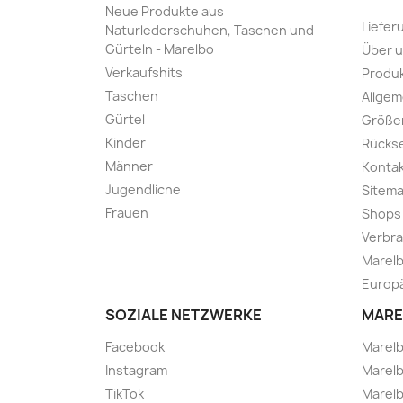
Neue Produkte aus
Liefer
Naturlederschuhen, Taschen und
Gürteln - Marelbo
Über 
Verkaufshits
Produk
Taschen
Allge
Gürtel
Größe
Kinder
Rücks
Männer
Kontak
Jugendliche
Sitem
Frauen
Shops
Verbra
Marelb
Europä
SOZIALE NETZWERKE
MARE
Facebook
Marel
Instagram
Marelb
TikTok
Marel