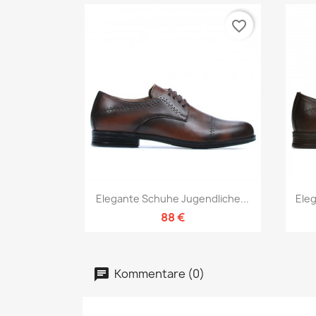
favorite_border
Vorschau

Elegante Schuhe Jugendliche...
Ele
88 €
Kommentare (0)