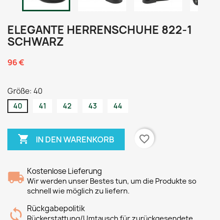
ELEGANTE HERRENSCHUHE 822-1
SCHWARZ
96 €
Größe: 40
40
41
42
43
44

favorite_border
IN DEN WARENKORB
Kostenlose Lieferung
Wir werden unser Bestes tun, um die Produkte so
schnell wie möglich zu liefern.
Rückgabepolitik
Rückerstattung/Umtausch für zurückgesendete