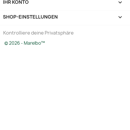
IHR KONTO

SHOP-EINSTELLUNGEN
keyboard_arrow_down
Kontrolliere deine Privatsphäre
© 2026 - Marelbo™