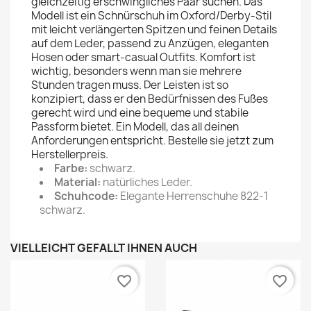
gleichzeitig erschwingliches Paar suchen. Das
Modell ist ein Schnürschuh im Oxford/Derby-Stil
mit leicht verlängerten Spitzen und feinen Details
auf dem Leder, passend zu Anzügen, eleganten
Hosen oder smart-casual Outfits. Komfort ist
wichtig, besonders wenn man sie mehrere
Stunden tragen muss. Der Leisten ist so
konzipiert, dass er den Bedürfnissen des Fußes
gerecht wird und eine bequeme und stabile
Passform bietet. Ein Modell, das all deinen
Anforderungen entspricht. Bestelle sie jetzt zum
Herstellerpreis.
Farbe:
schwarz.
Material:
natürliches Leder.
Schuhcode:
Elegante Herrenschuhe 822-1
schwarz.
VIELLEICHT GEFÄLLT IHNEN AUCH
favorite_border
favorite_border