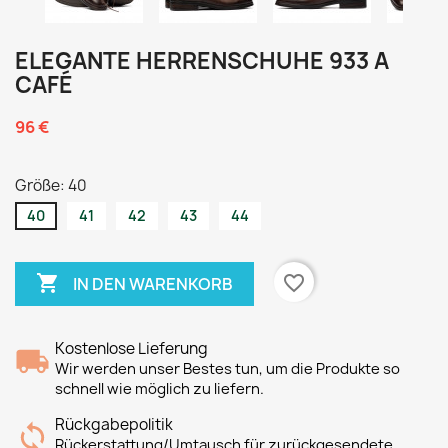
ELEGANTE HERRENSCHUHE 933 A
CAFÉ
96 €
Größe: 40
40
41
42
43
44

favorite_border
IN DEN WARENKORB
Kostenlose Lieferung
Wir werden unser Bestes tun, um die Produkte so
schnell wie möglich zu liefern.
Rückgabepolitik
Rückerstattung/Umtausch für zurückgesendete