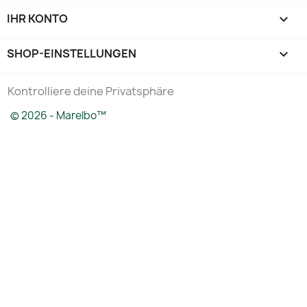
IHR KONTO

SHOP-EINSTELLUNGEN
keyboard_arrow_down
Kontrolliere deine Privatsphäre
© 2026 - Marelbo™