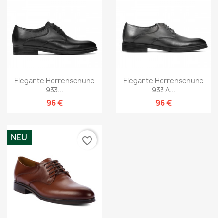
Elegante Herrenschuhe
Elegante Herrenschuhe
933...
933 A...
96 €
96 €
NEU
favorite_border