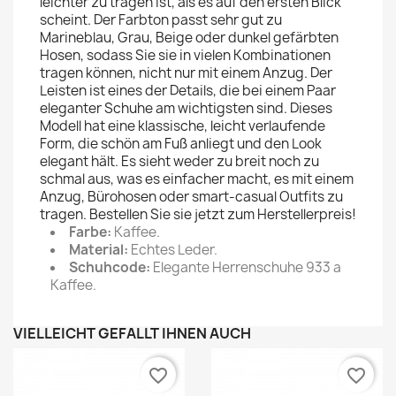
leichter zu tragen ist, als es auf den ersten Blick
scheint. Der Farbton passt sehr gut zu
Marineblau, Grau, Beige oder dunkel gefärbten
Hosen, sodass Sie sie in vielen Kombinationen
tragen können, nicht nur mit einem Anzug. Der
Leisten ist eines der Details, die bei einem Paar
eleganter Schuhe am wichtigsten sind. Dieses
Modell hat eine klassische, leicht verlaufende
Form, die schön am Fuß anliegt und den Look
elegant hält. Es sieht weder zu breit noch zu
schmal aus, was es einfacher macht, es mit einem
Anzug, Bürohosen oder smart-casual Outfits zu
tragen. Bestellen Sie sie jetzt zum Herstellerpreis!
Farbe:
Kaffee.
Material:
Echtes Leder.
Schuhcode:
Elegante Herrenschuhe 933 a
Kaffee.
VIELLEICHT GEFÄLLT IHNEN AUCH
favorite_border
favorite_border