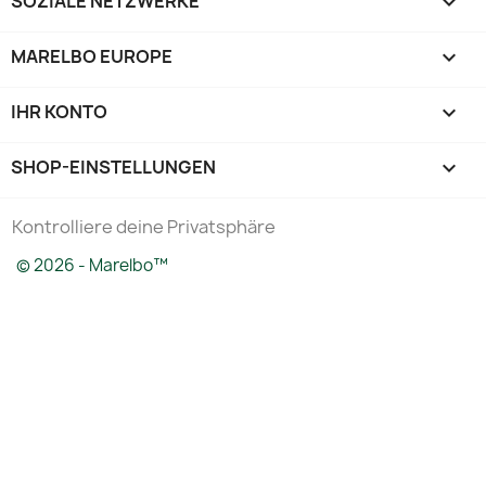
SOZIALE NETZWERKE

MARELBO EUROPE

IHR KONTO

SHOP-EINSTELLUNGEN
keyboard_arrow_down
Kontrolliere deine Privatsphäre
© 2026 - Marelbo™