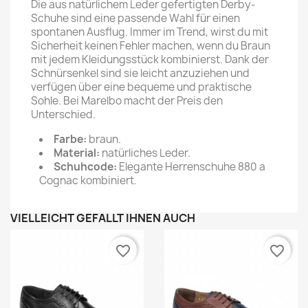
Die aus natürlichem Leder gefertigten Derby-
Schuhe sind eine passende Wahl für einen
spontanen Ausflug. Immer im Trend, wirst du mit
Sicherheit keinen Fehler machen, wenn du Braun
mit jedem Kleidungsstück kombinierst. Dank der
Schnürsenkel sind sie leicht anzuziehen und
verfügen über eine bequeme und praktische
Sohle. Bei Marelbo macht der Preis den
Unterschied.
Farbe:
braun.
Material:
natürliches Leder.
Schuhcode:
Elegante Herrenschuhe 880 a
Cognac kombiniert.
VIELLEICHT GEFÄLLT IHNEN AUCH
favorite_border
favorite_border