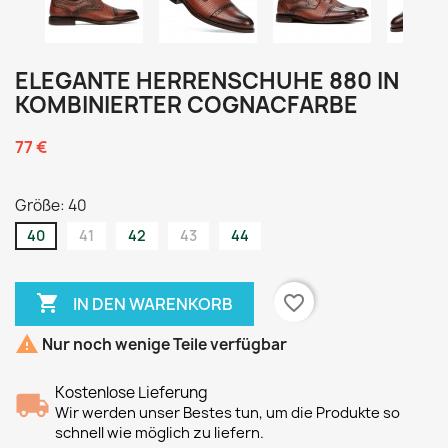
ELEGANTE HERRENSCHUHE 880 IN
KOMBINIERTER COGNACFARBE
77 €
Größe: 40
40
41
42
43
44

favorite_border
IN DEN WARENKORB

Nur noch wenige Teile verfügbar
Kostenlose Lieferung
Wir werden unser Bestes tun, um die Produkte so
schnell wie möglich zu liefern.