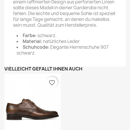
einem raffinierten Design aus perforierten Linien
sollte dieses Modell in deiner Garderobe nicht
fehlen. Die leichte und bequeme Sohle ist speziell
für lange Tage gemacht, an denen du makellos
sein musst. Qualität zum Herstellerpreis.
Farbe:
schwarz.
Material:
natürliches Leder.
Schuhcode:
Elegante Herrenschuhe 907
schwarz.
VIELLEICHT GEFÄLLT IHNEN AUCH
favorite_border