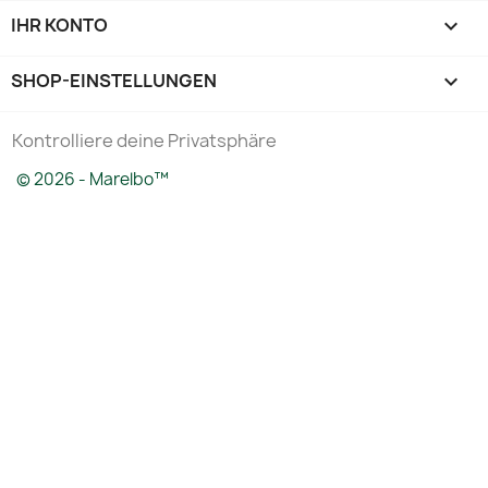
IHR KONTO

SHOP-EINSTELLUNGEN
keyboard_arrow_down
Kontrolliere deine Privatsphäre
© 2026 - Marelbo™