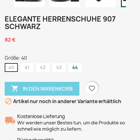
ELEGANTE HERRENSCHUHE 907
SCHWARZ
82 €
Größe: 40
40
41
42
43
44

favorite_border
IN DEN WARENKORB

Artikel nur noch in anderer Variante erhältlich
Kostenlose Lieferung
Wir werden unser Bestes tun, um die Produkte so
schnell wie möglich zu liefern.