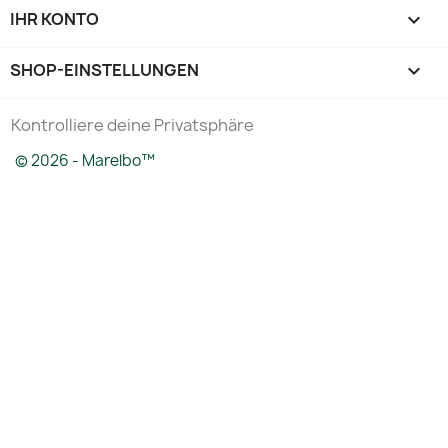
IHR KONTO

SHOP-EINSTELLUNGEN
keyboard_arrow_down
Kontrolliere deine Privatsphäre
© 2026 - Marelbo™