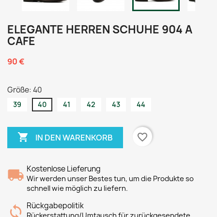
ELEGANTE HERREN SCHUHE 904 A
CAFE
90 €
Größe: 40
39
40
41
42
43
44

favorite_border
IN DEN WARENKORB
Kostenlose Lieferung
Wir werden unser Bestes tun, um die Produkte so
schnell wie möglich zu liefern.
Rückgabepolitik
Rückerstattung/Umtausch für zurückgesendete