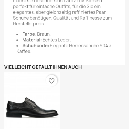
macht sie besonders und attraktiv. Sie sind
perfekt für einfache Outfits, für die Sie ein
elegantes, aber gleichzeitig raffiniertes Paar
Schuhe benötigen. Qualität und Raffinesse zum
Herstellerpreis.
Farbe:
Braun.
Material:
Echtes Leder.
Schuhcode:
Elegante Herrenschuhe 904 a
Kaffee.
VIELLEICHT GEFÄLLT IHNEN AUCH
favorite_border