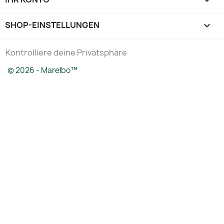

SHOP-EINSTELLUNGEN
keyboard_arrow_down
Kontrolliere deine Privatsphäre
© 2026 - Marelbo™