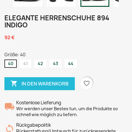
ELEGANTE HERRENSCHUHE 894
INDIGO
92 €
Größe: 40
40
41
42
43
44

favorite_border
IN DEN WARENKORB
Kostenlose Lieferung
Wir werden unser Bestes tun, um die Produkte so
schnell wie möglich zu liefern.
Rückgabepolitik
Rückerstattung/Umtausch für zurückgesendete