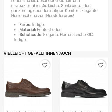
Leder sind sie besonders bequem und
strapazierfähig. Die leichte Sohle bietet den
ganzen Tag über den nötigen Komfort. Elegante
Herrenschuhe zum Herstellerpreis!
Farbe:
Indigo.
Material:
Echtes Leder.
Schuhcode:
Elegante Herrenschuhe 894
Indigo.
VIELLEICHT GEFÄLLT IHNEN AUCH
favorite_border
favorite_border