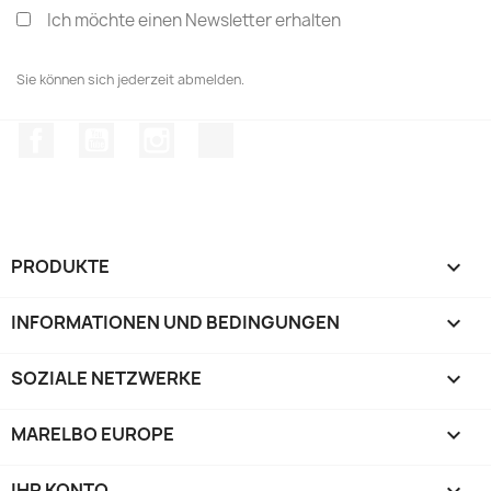
Ich möchte einen Newsletter erhalten
Sie können sich jederzeit abmelden.
Facebook
YouTube
Instagram
TikTok
PRODUKTE

INFORMATIONEN UND BEDINGUNGEN

SOZIALE NETZWERKE

MARELBO EUROPE

IHR KONTO