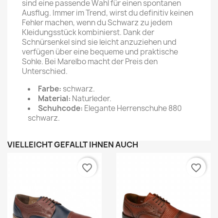
sind eine passende Wahl für einen spontanen
Ausflug. Immer im Trend, wirst du definitiv keinen
Fehler machen, wenn du Schwarz zu jedem
Kleidungsstück kombinierst. Dank der
Schnürsenkel sind sie leicht anzuziehen und
verfügen über eine bequeme und praktische
Sohle. Bei Marelbo macht der Preis den
Unterschied.
Farbe:
schwarz.
Material:
Naturleder.
Schuhcode:
Elegante Herrenschuhe 880
schwarz.
VIELLEICHT GEFÄLLT IHNEN AUCH
favorite_border
favorite_border