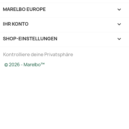
MARELBO EUROPE

IHR KONTO

SHOP-EINSTELLUNGEN
keyboard_arrow_down
Kontrolliere deine Privatsphäre
© 2026 - Marelbo™