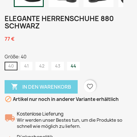
ELEGANTE HERRENSCHUHE 880
SCHWARZ
77 €
Größe: 40
40
41
42
43
44

favorite_border
IN DEN WARENKORB

Artikel nur noch in anderer Variante erhältlich
Kostenlose Lieferung
Wir werden unser Bestes tun, um die Produkte so
schnell wie möglich zu liefern.