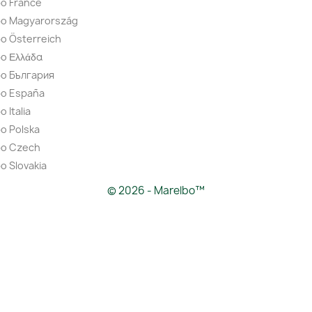
o France
bo Magyarország
o Österreich
o Ελλάδα
bo България
bo España
 Italia
o Polska
bo Czech
o Slovakia
© 2026 - Marelbo™