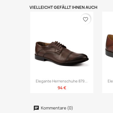
VIELLEICHT GEFÄLLT IHNEN AUCH
favorite_border
Vorschau

Elegante Herrenschuhe 879...
El
94 €
Kommentare (0)