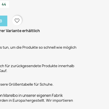
44
favorite_border
B
rer Variante erhältlich
 tun, um die Produkte so schnell wie möglich
h für zurückgesendete Produkte innerhalb
Kauf.
unsere Größentabelle für Schuhe.
on Marelbo in unserer eigenen Fabrik
rden in Europa hergestellt. Wir importieren