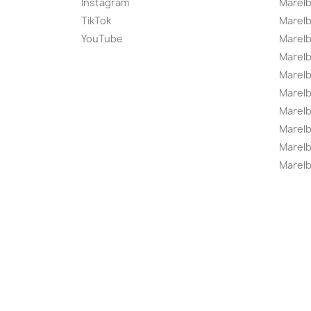
Instagram
Marelb
TikTok
Marel
YouTube
Marelb
Marelb
Marel
Marel
Marelbo
Marelb
Marel
Marelb