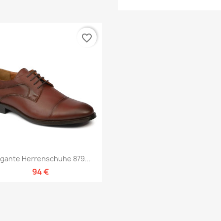
favorite_border
Vorschau

egante Herrenschuhe 879...
94 €