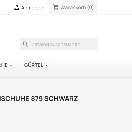
shopping_cart

Warenkorb
(0)
Anmelden
search
CHE
GÜRTEL
NSCHUHE 879 SCHWARZ