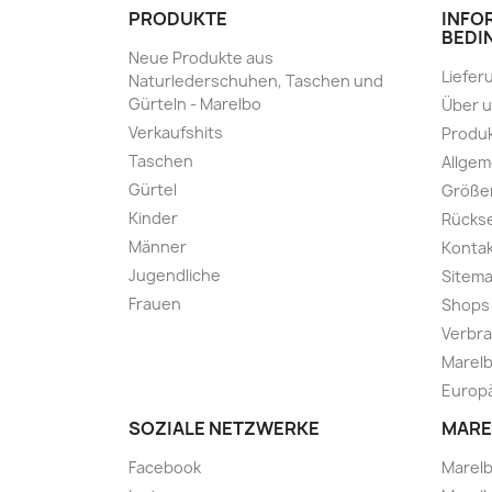
PRODUKTE
INFO
BEDI
Neue Produkte aus
Liefer
Naturlederschuhen, Taschen und
Gürteln - Marelbo
Über 
Verkaufshits
Produk
Taschen
Allge
Gürtel
Größe
Kinder
Rücks
Männer
Kontak
Jugendliche
Sitem
Frauen
Shops
Verbra
Marelb
Europä
SOZIALE NETZWERKE
MARE
Facebook
Marel