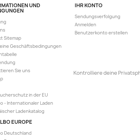
RMATIONEN UND
IHR KONTO
NGUNGEN
Sendungsverfolgung
ung
Anmelden
uns
Benutzerkonto erstellen
t Sitemap
meine Geschäftsbedingungen
ntabelle
endung
tieren Sie uns
Kontrolliere deine Privatsp
ap
ucherschutz in der EU
o - Internationaler Laden
ischer Ladenkatalog
LBO EUROPE
bo Deutschland