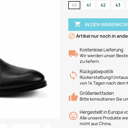
40
41
42
43

IN DEN WARENKOR

Artikel nur noch in ande
Kostenlose Lieferung
Wir werden unser Bestes
zu liefern.
Rückgabepolitik
Rückerstattung/Umtausc
von 14 Tagen nach dem 
Größenleitfaden
Bitte konsultieren Sie 
Hergestellt in Europa v
Alle unsere Produkte we
nicht aus China.