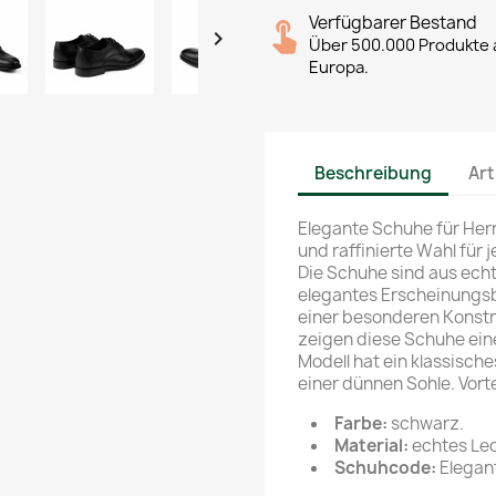
Verfügbarer Bestand

Über 500.000 Produkte a
Europa.
Beschreibung
Art
Elegante Schuhe für Herr
und raffinierte Wahl für
Die Schuhe sind aus echt
elegantes Erscheinungsbi
einer besonderen Konstru
zeigen diese Schuhe eine
Modell hat ein klassisch
einer dünnen Sohle. Vorte
Farbe:
schwarz.
Material:
echtes Led
Schuhcode:
Elegan