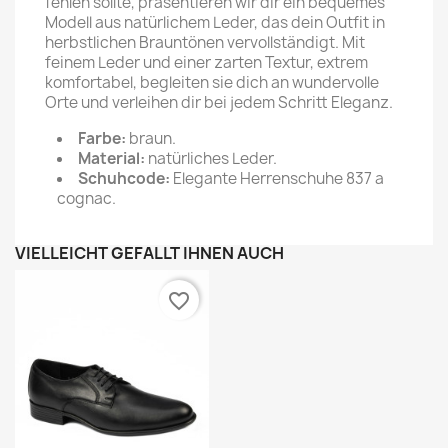
fehlen sollte, präsentieren wir dir ein bequemes
Modell aus natürlichem Leder, das dein Outfit in
herbstlichen Brauntönen vervollständigt. Mit
feinem Leder und einer zarten Textur, extrem
komfortabel, begleiten sie dich an wundervolle
Orte und verleihen dir bei jedem Schritt Eleganz.
Farbe:
braun.
Material:
natürliches Leder.
Schuhcode:
Elegante Herrenschuhe 837 a
cognac.
VIELLEICHT GEFÄLLT IHNEN AUCH
favorite_border