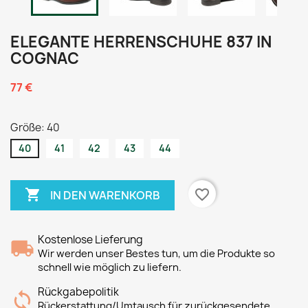
ELEGANTE HERRENSCHUHE 837 IN
COGNAC
77 €
Größe: 40
40
41
42
43
44

favorite_border
IN DEN WARENKORB
Kostenlose Lieferung
Wir werden unser Bestes tun, um die Produkte so
schnell wie möglich zu liefern.
Rückgabepolitik
Rückerstattung/Umtausch für zurückgesendete