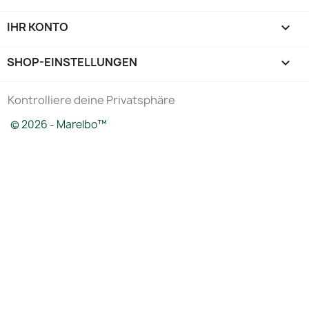
IHR KONTO

SHOP-EINSTELLUNGEN
keyboard_arrow_down
Kontrolliere deine Privatsphäre
© 2026 - Marelbo™