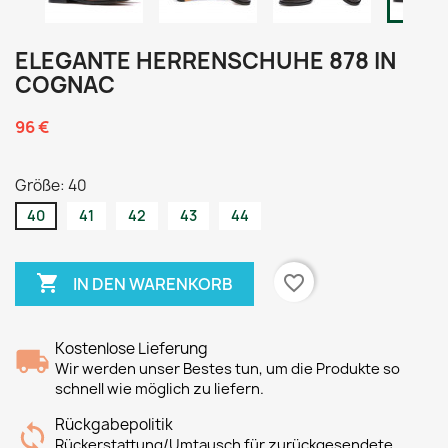
ELEGANTE HERRENSCHUHE 878 IN
COGNAC
96 €
Größe: 40
40
41
42
43
44

favorite_border
IN DEN WARENKORB
Kostenlose Lieferung
Wir werden unser Bestes tun, um die Produkte so
schnell wie möglich zu liefern.
Rückgabepolitik
Rückerstattung/Umtausch für zurückgesendete