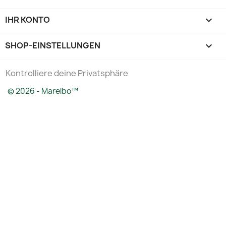
IHR KONTO

SHOP-EINSTELLUNGEN
keyboard_arrow_down
Kontrolliere deine Privatsphäre
© 2026 - Marelbo™