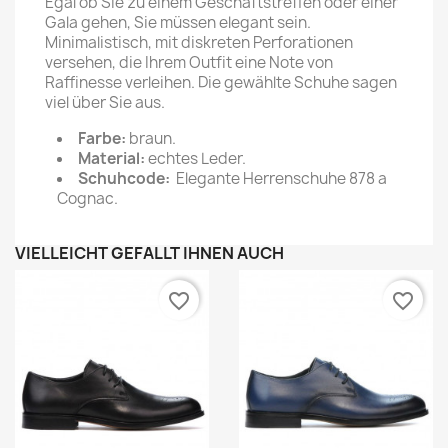
Egal ob Sie zu einem Geschäftstreffen oder einer
Gala gehen, Sie müssen elegant sein.
Minimalistisch, mit diskreten Perforationen
versehen, die Ihrem Outfit eine Note von
Raffinesse verleihen. Die gewählte Schuhe sagen
viel über Sie aus.
Farbe:
braun.
Material:
echtes Leder.
Schuhcode:
Elegante Herrenschuhe 878 a
Cognac.
VIELLEICHT GEFÄLLT IHNEN AUCH
favorite_border
favorite_border