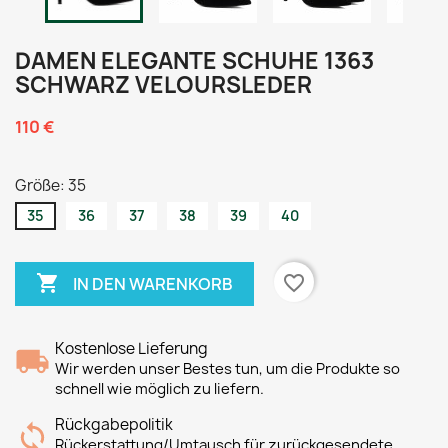
DAMEN ELEGANTE SCHUHE 1363
SCHWARZ VELOURSLEDER
110 €
Größe: 35
35
36
37
38
39
40

favorite_border
IN DEN WARENKORB
Kostenlose Lieferung
Wir werden unser Bestes tun, um die Produkte so
schnell wie möglich zu liefern.
Rückgabepolitik
Rückerstattung/Umtausch für zurückgesendete