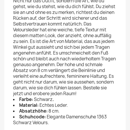
Nicht nur das Outfit, sondern die Art, wie du
gehst, wie du stehst, wie du dich fühlst. Du ziehst
sie an und ohne es zu merken, richtest du deinen
Rücken auf, der Schritt wird sicherer und das
Selbstvertrauen kommt natürlich. Das
Veloursleder hat eine weiche, tiefe Textur mit
diesem matten Look, der anzieht, ohne auffällig
zu sein. Es ist die Art von Material, das aus jedem
Winkel gut aussieht und sich bei jedem Tragen
angenehm anfühlt. Es umschmeichelt den Fuß
schön und bleibt auch nach wiederholtem Tragen
genauso angenehm. Der hohe und schmale
Absatz von 8 cm verlängert die Beinlinie und
verleiht eine aufrechtere, femininere Haltung. Es
geht nicht nur darum, wie sie aussehen, sondern
darum, wie sie dich fühlen lassen. Bestelle sie
jetzt und erobere jeden Raum!
Farbe:
Schwarz
.
Material:
Echtes Leder.
Absatzhöhe:
8 cm.
Schuhcode:
Elegante Damenschuhe 1363
Schwarz Velours.