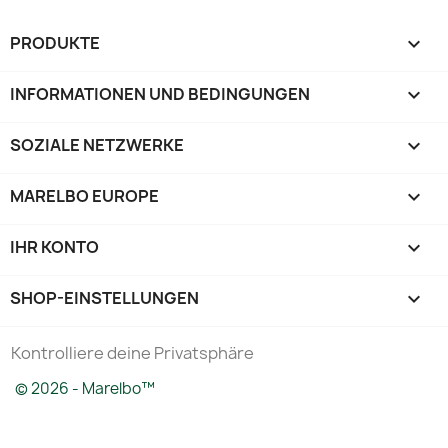
PRODUKTE

INFORMATIONEN UND BEDINGUNGEN

SOZIALE NETZWERKE

MARELBO EUROPE

IHR KONTO

SHOP-EINSTELLUNGEN
keyboard_arrow_down
Kontrolliere deine Privatsphäre
© 2026 - Marelbo™