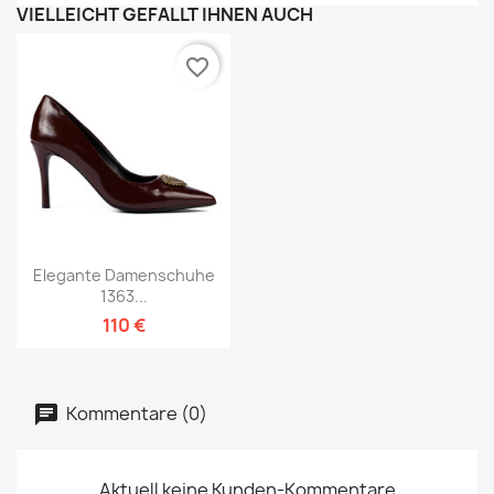
VIELLEICHT GEFÄLLT IHNEN AUCH
favorite_border
Elegante Damenschuhe
1363...
110 €
Kommentare (0)
Aktuell keine Kunden-Kommentare