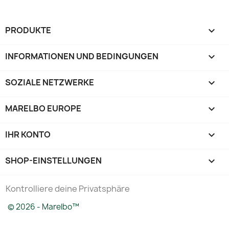
PRODUKTE

INFORMATIONEN UND BEDINGUNGEN

SOZIALE NETZWERKE

MARELBO EUROPE

IHR KONTO

SHOP-EINSTELLUNGEN
keyboard_arrow_down
Kontrolliere deine Privatsphäre
© 2026 - Marelbo™