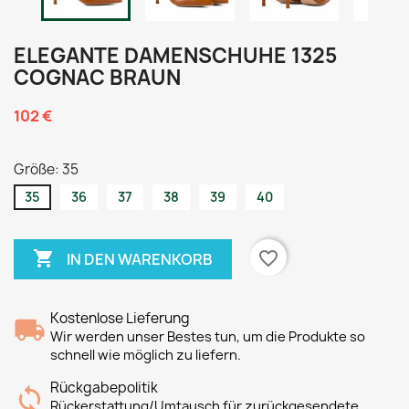
ELEGANTE DAMENSCHUHE 1325
COGNAC BRAUN
102 €
Größe: 35
35
36
37
38
39
40

favorite_border
IN DEN WARENKORB
Kostenlose Lieferung
Wir werden unser Bestes tun, um die Produkte so
schnell wie möglich zu liefern.
Rückgabepolitik
Rückerstattung/Umtausch für zurückgesendete