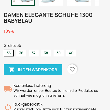
DAMEN ELEGANTE SCHUHE 1300
BABYBLAU
109 €
Größe: 35
35
36
37
38
39
40

favorite_border
IN DEN WARENKORB
Kostenlose Lieferung
Wir werden unser Bestes tun, um die Produkte so
schnell wie möglich zu liefern.
Rückgabepolitik
Rückerstattung/Umtausch für zurückgesendete