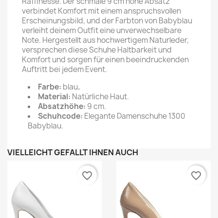
Raffinesse. Der schmale 9 cm hohe Absatz
verbindet Komfort mit einem anspruchsvollen
Erscheinungsbild, und der Farbton von Babyblau
verleiht deinem Outfit eine unverwechselbare
Note. Hergestellt aus hochwertigem Naturleder,
versprechen diese Schuhe Haltbarkeit und
Komfort und sorgen für einen beeindruckenden
Auftritt bei jedem Event.
Farbe:
blau
.
Material:
Natürliche Haut.
Absatzhöhe:
9 cm.
Schuhcode:
Elegante Damenschuhe 1300
Babyblau.
VIELLEICHT GEFÄLLT IHNEN AUCH
favorite_border
favorite_border