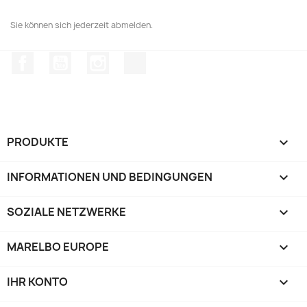
Sie können sich jederzeit abmelden.
Facebook
YouTube
Instagram
TikTok
PRODUKTE

INFORMATIONEN UND BEDINGUNGEN

SOZIALE NETZWERKE

MARELBO EUROPE

IHR KONTO
