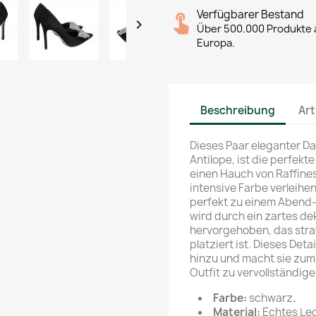
Verfügbarer Bestand

Über 500.000 Produkte a
Europa.
Beschreibung
Art
Dieses Paar eleganter D
Antilope, ist die perfekt
einen Hauch von Raffines
intensive Farbe verleihe
perfekt zu einem Abend-
wird durch ein zartes de
hervorgehoben, das stra
platziert ist. Dieses Det
hinzu und macht sie zum 
Outfit zu vervollständige
Farbe:
schwarz
.
Material:
Echtes Led