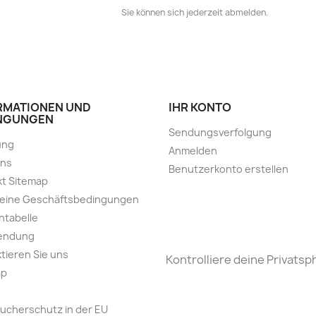
Sie können sich jederzeit abmelden.
RMATIONEN UND
IHR KONTO
NGUNGEN
Sendungsverfolgung
ung
Anmelden
uns
Benutzerkonto erstellen
t Sitemap
meine Geschäftsbedingungen
ntabelle
endung
tieren Sie uns
Kontrolliere deine Privatsp
ap
ucherschutz in der EU