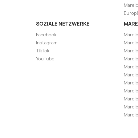
Marelb
Europä
SOZIALE NETZWERKE
MARE
Facebook
Marel
Instagram
Marelb
TikTok
Marel
YouTube
Marelb
Marelb
Marel
Marel
Marelbo
Marelb
Marel
Marelb