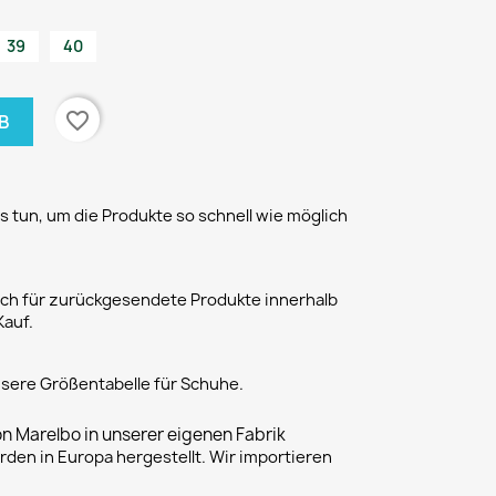
39
40
favorite_border
B
 tun, um die Produkte so schnell wie möglich
h für zurückgesendete Produkte innerhalb
Kauf.
unsere Größentabelle für Schuhe.
on Marelbo in unserer eigenen Fabrik
rden in Europa hergestellt. Wir importieren