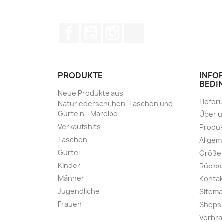
Facebook
YouTube
Instagram
TikTok
PRODUKTE
INFO
BEDI
Neue Produkte aus
Liefer
Naturlederschuhen, Taschen und
Gürteln - Marelbo
Über 
Verkaufshits
Produk
Taschen
Allge
Gürtel
Größe
Kinder
Rücks
Männer
Kontak
Jugendliche
Sitem
Frauen
Shops
Verbra