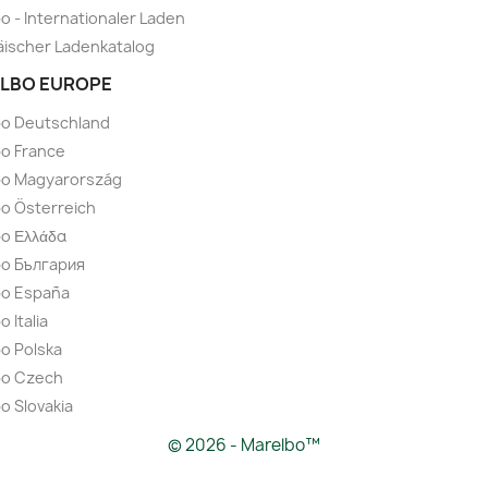
o - Internationaler Laden
ischer Ladenkatalog
LBO EUROPE
bo Deutschland
o France
bo Magyarország
o Österreich
o Ελλάδα
bo България
bo España
 Italia
o Polska
bo Czech
o Slovakia
© 2026 - Marelbo™