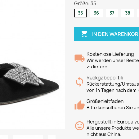
Größe: 35
35
36
37
38

IN DEN WARENKOR
Kostenlose Lieferung
Wir werden unser Bestes
zu liefern.
Rückgabepolitik
Rückerstattung/Umtausc
von 14 Tagen nach dem 
Größenleitfaden
Bitte konsultieren Sie 
Hergestellt in Europa v
Alle unsere Produkte we
nicht aus China.