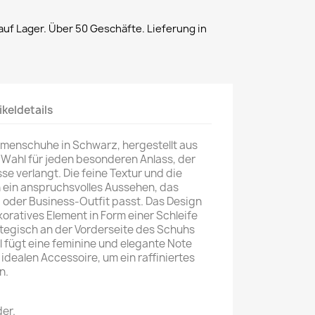
uf Lager. Über 50 Geschäfte. Lieferung in
ikeldetails
amenschuhe in Schwarz, hergestellt aus
e Wahl für jeden besonderen Anlass, der
se verlangt. Die feine Textur und die
n ein anspruchsvolles Aussehen, das
 oder Business-Outfit passt. Das Design
koratives Element in Form einer Schleife
tegisch an der Vorderseite des Schuhs
ail fügt eine feminine und elegante Note
idealen Accessoire, um ein raffiniertes
n.
er.