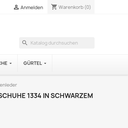
shopping_cart

Warenkorb
(0)
Anmelden
search
CHE
GÜRTEL
penleder
SCHUHE 1334 IN SCHWARZEM