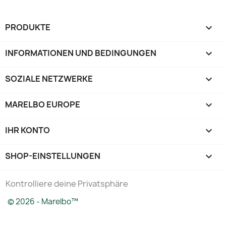
PRODUKTE

INFORMATIONEN UND BEDINGUNGEN

SOZIALE NETZWERKE

MARELBO EUROPE

IHR KONTO

SHOP-EINSTELLUNGEN
keyboard_arrow_down
Kontrolliere deine Privatsphäre
© 2026 - Marelbo™