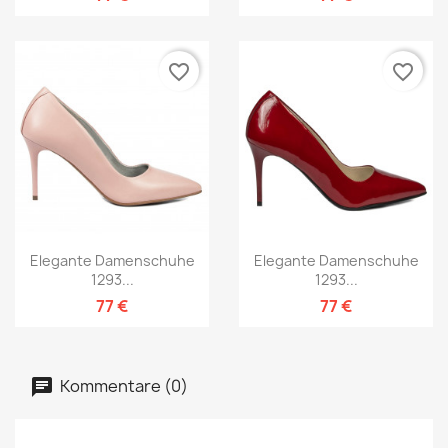
favorite_border
favorite_border
Elegante Damenschuhe
Elegante Damenschuhe
1293...
1293...
77 €
77 €
Kommentare (0)