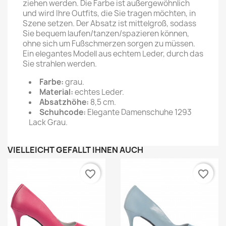
ziehen werden. Die Farbe ist außergewöhnlich
und wird Ihre Outfits, die Sie tragen möchten, in
Szene setzen. Der Absatz ist mittelgroß, sodass
Sie bequem laufen/tanzen/spazieren können,
ohne sich um Fußschmerzen sorgen zu müssen.
Ein elegantes Modell aus echtem Leder, durch das
Sie strahlen werden.
Farbe:
grau.
Material:
echtes Leder.
Absatzhöhe:
8,5 cm.
Schuhcode:
Elegante Damenschuhe 1293
Lack Grau.
VIELLEICHT GEFÄLLT IHNEN AUCH
favorite_border
favorite_border