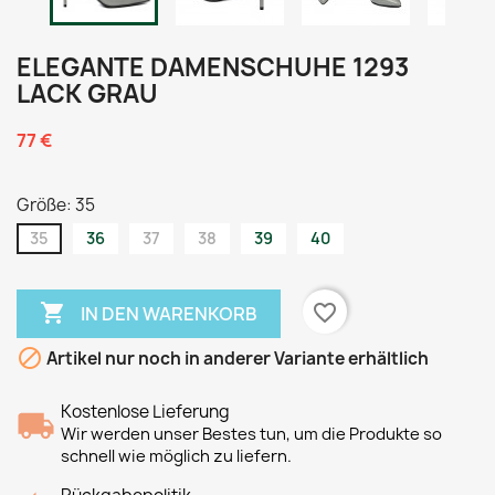
ELEGANTE DAMENSCHUHE 1293
LACK GRAU
77 €
Größe: 35
35
36
37
38
39
40

favorite_border
IN DEN WARENKORB

Artikel nur noch in anderer Variante erhältlich
Kostenlose Lieferung
Wir werden unser Bestes tun, um die Produkte so
schnell wie möglich zu liefern.