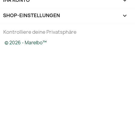
IHR KONTO

SHOP-EINSTELLUNGEN
keyboard_arrow_down
Kontrolliere deine Privatsphäre
© 2026 - Marelbo™