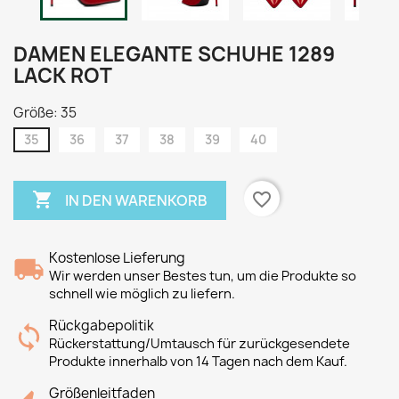
DAMEN ELEGANTE SCHUHE 1289
LACK ROT
Größe: 35
35
36
37
38
39
40

favorite_border
IN DEN WARENKORB
Kostenlose Lieferung
Wir werden unser Bestes tun, um die Produkte so
schnell wie möglich zu liefern.
Rückgabepolitik
Rückerstattung/Umtausch für zurückgesendete
Produkte innerhalb von 14 Tagen nach dem Kauf.
Größenleitfaden