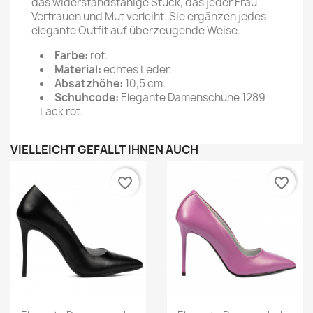
das widerstandsfähige Stück, das jeder Frau
Vertrauen und Mut verleiht. Sie ergänzen jedes
elegante Outfit auf überzeugende Weise.
Farbe:
rot.
Material:
echtes Leder.
Absatzhöhe:
10,5 cm.
Schuhcode:
Elegante Damenschuhe 1289
Lack rot.
VIELLEICHT GEFÄLLT IHNEN AUCH
favorite_border
favorite_border