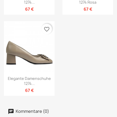
1274...
1274 Rosa
67 €
67 €
favorite_border
Elegante Damenschuhe
1274...
67 €
Kommentare (0)