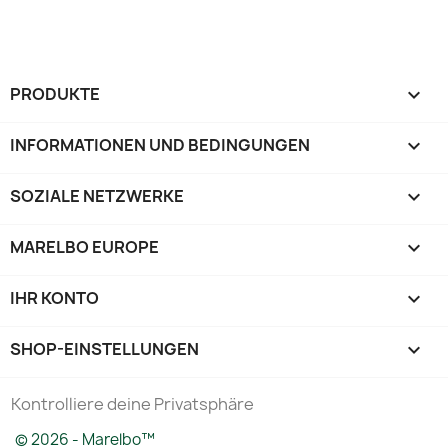
PRODUKTE

INFORMATIONEN UND BEDINGUNGEN

SOZIALE NETZWERKE

MARELBO EUROPE

IHR KONTO

SHOP-EINSTELLUNGEN
keyboard_arrow_down
Kontrolliere deine Privatsphäre
© 2026 - Marelbo™