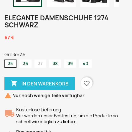
ELEGANTE DAMENSCHUHE 1274
SCHWARZ
67 €
Größe: 35
35
36
37
38
39
40

favorite_border
IN DEN WARENKORB

Nur noch wenige Teile verfügbar
Kostenlose Lieferung
Wir werden unser Bestes tun, um die Produkte so
schnell wie möglich zu liefern.