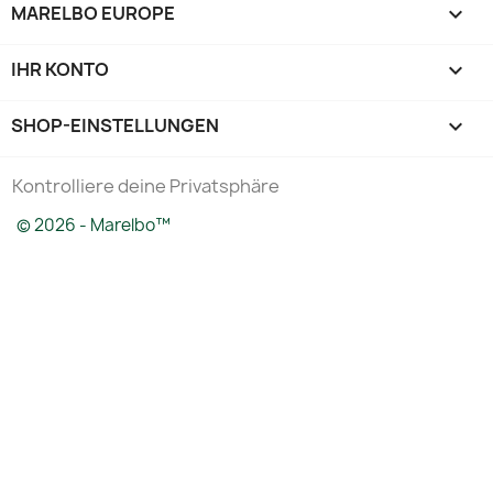
MARELBO EUROPE

IHR KONTO

SHOP-EINSTELLUNGEN
keyboard_arrow_down
Kontrolliere deine Privatsphäre
© 2026 - Marelbo™