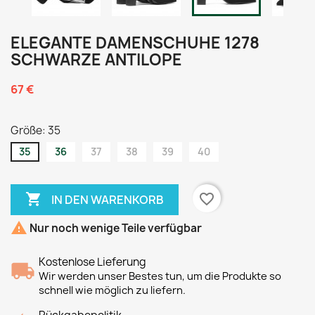
ELEGANTE DAMENSCHUHE 1278
SCHWARZE ANTILOPE
67 €
Größe: 35
35
36
37
38
39
40

favorite_border
IN DEN WARENKORB

Nur noch wenige Teile verfügbar
Kostenlose Lieferung
Wir werden unser Bestes tun, um die Produkte so
schnell wie möglich zu liefern.