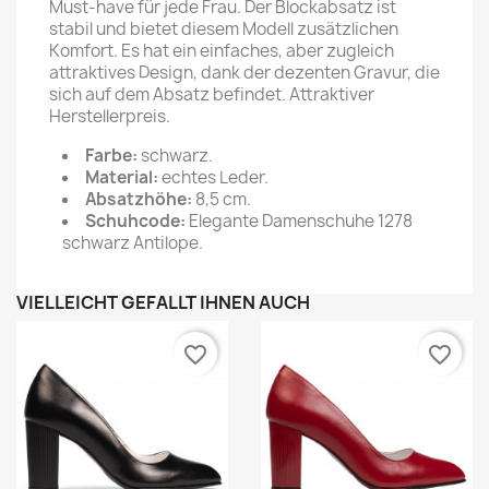
Must-have für jede Frau. Der Blockabsatz ist
stabil und bietet diesem Modell zusätzlichen
Komfort. Es hat ein einfaches, aber zugleich
attraktives Design, dank der dezenten Gravur, die
sich auf dem Absatz befindet. Attraktiver
Herstellerpreis.
Farbe:
schwarz.
Material:
echtes Leder.
Absatzhöhe:
8,5 cm.
Schuhcode:
Elegante Damenschuhe 1278
schwarz Antilope.
VIELLEICHT GEFÄLLT IHNEN AUCH
favorite_border
favorite_border