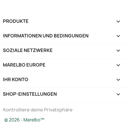
PRODUKTE

INFORMATIONEN UND BEDINGUNGEN

SOZIALE NETZWERKE

MARELBO EUROPE

IHR KONTO

SHOP-EINSTELLUNGEN
keyboard_arrow_down
Kontrolliere deine Privatsphäre
© 2026 - Marelbo™