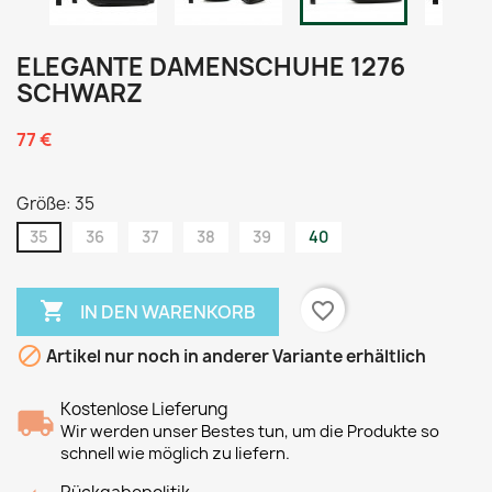
ELEGANTE DAMENSCHUHE 1276
SCHWARZ
77 €
Größe: 35
35
36
37
38
39
40

favorite_border
IN DEN WARENKORB

Artikel nur noch in anderer Variante erhältlich
Kostenlose Lieferung
Wir werden unser Bestes tun, um die Produkte so
schnell wie möglich zu liefern.