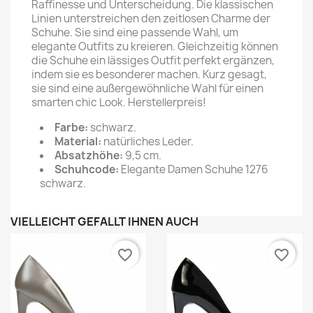
Raffinesse und Unterscheidung. Die klassischen
Linien unterstreichen den zeitlosen Charme der
Schuhe. Sie sind eine passende Wahl, um
elegante Outfits zu kreieren. Gleichzeitig können
die Schuhe ein lässiges Outfit perfekt ergänzen,
indem sie es besonderer machen. Kurz gesagt,
sie sind eine außergewöhnliche Wahl für einen
smarten chic Look. Herstellerpreis!
Farbe:
schwarz.
Material:
natürliches Leder.
Absatzhöhe:
9,5 cm.
Schuhcode:
Elegante Damen Schuhe 1276
schwarz.
VIELLEICHT GEFÄLLT IHNEN AUCH
favorite_border
favorite_border