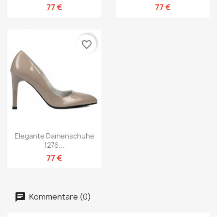
77 €
77 €
favorite_border
Elegante Damenschuhe
1276...
77 €
Kommentare (0)