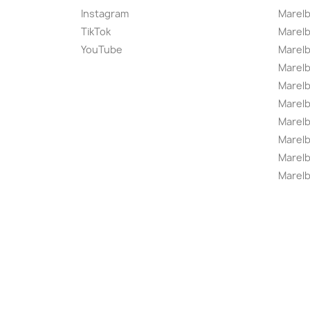
Instagram
Marelb
TikTok
Marel
YouTube
Marelb
Marelb
Marel
Marel
Marelbo
Marelb
Marel
Marelb