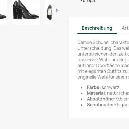
Europa.

Beschreibung
Art
Damen Schuhe, charakter
Unterscheidung. Das wei
unterstreichen den zeitl
passende Wahl, um elegan
auf ihrer Oberfläche mach
mit eleganten Outfits zu 
originelle Wahl für eine
Farbe:
schwarz.
Material:
natürliche
Absatzhöhe:
9,5 cm
Schuhcode:
Elegan