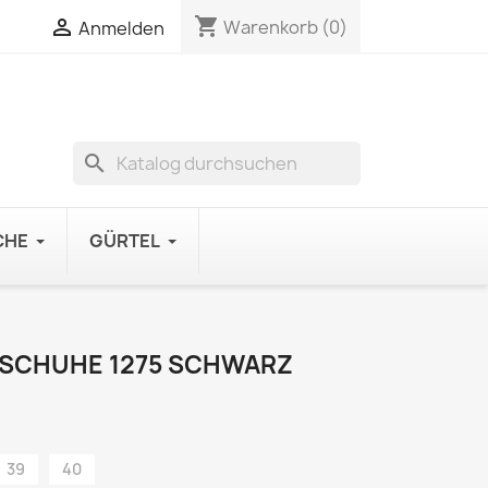
shopping_cart

Warenkorb
(0)
Anmelden
search
CHE
GÜRTEL
 SCHUHE 1275 SCHWARZ
39
40