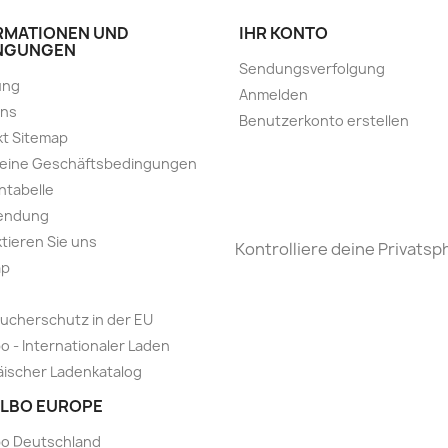
RMATIONEN UND
IHR KONTO
NGUNGEN
Sendungsverfolgung
ung
Anmelden
uns
Benutzerkonto erstellen
t Sitemap
meine Geschäftsbedingungen
ntabelle
endung
tieren Sie uns
Kontrolliere deine Privatsp
ap
ucherschutz in der EU
o - Internationaler Laden
ischer Ladenkatalog
LBO EUROPE
bo Deutschland