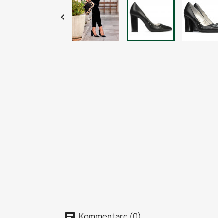

Kommentare (0)