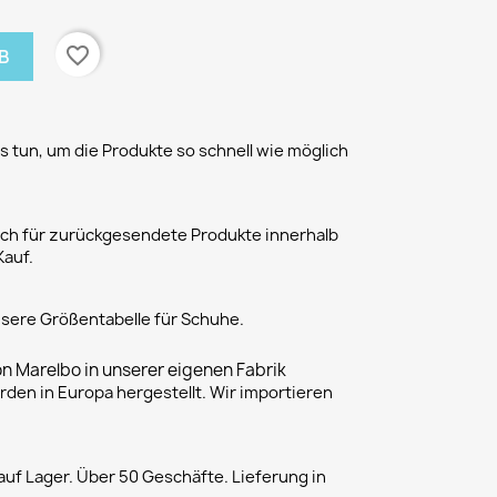
favorite_border
B
 tun, um die Produkte so schnell wie möglich
h für zurückgesendete Produkte innerhalb
Kauf.
unsere Größentabelle für Schuhe.
on Marelbo in unserer eigenen Fabrik
rden in Europa hergestellt. Wir importieren
uf Lager. Über 50 Geschäfte. Lieferung in