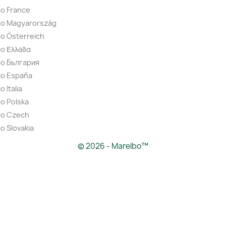
o France
bo Magyarország
o Österreich
o Ελλάδα
bo България
bo España
 Italia
o Polska
bo Czech
o Slovakia
© 2026 - Marelbo™