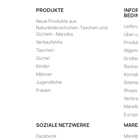
PRODUKTE
INFO
BEDI
Neue Produkte aus
Liefer
Naturlederschuhen, Taschen und
Gürteln - Marelbo
Über 
Verkaufshits
Produk
Taschen
Allge
Gürtel
Größe
Kinder
Rücks
Männer
Kontak
Jugendliche
Sitem
Frauen
Shops
Verbra
Marelb
Europä
SOZIALE NETZWERKE
MARE
Facebook
Marel