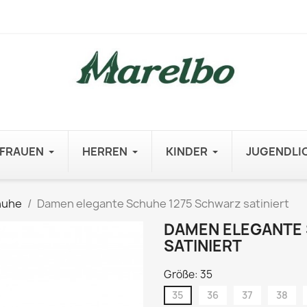
FRAUEN
HERREN
KINDER
JUGENDLI
huhe
Damen elegante Schuhe 1275 Schwarz satiniert
DAMEN ELEGANTE
SATINIERT
Größe: 35
35
36
37
38