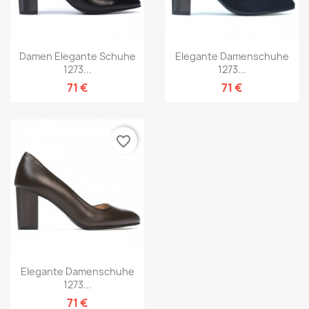
Damen Elegante Schuhe
Elegante Damenschuhe
1273...
1273...
71 €
71 €
favorite_border
Elegante Damenschuhe
1273...
71 €