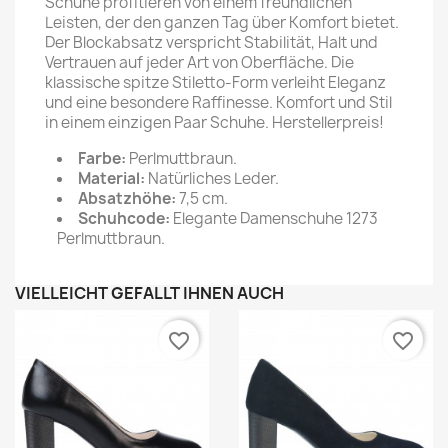
Schuhe profitieren von einem freundlichen
Leisten, der den ganzen Tag über Komfort bietet.
Der Blockabsatz verspricht Stabilität, Halt und
Vertrauen auf jeder Art von Oberfläche. Die
klassische spitze Stiletto-Form verleiht Eleganz
und eine besondere Raffinesse. Komfort und Stil
in einem einzigen Paar Schuhe. Herstellerpreis!
Farbe:
Perlmuttbraun.
Material:
Natürliches Leder.
Absatzhöhe:
7,5 cm.
Schuhcode:
Elegante Damenschuhe 1273
Perlmuttbraun.
VIELLEICHT GEFÄLLT IHNEN AUCH
favorite_border
favorite_border