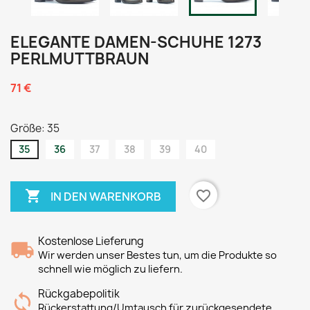
ELEGANTE DAMEN-SCHUHE 1273
PERLMUTTBRAUN
71 €
Größe: 35
35
36
37
38
39
40

favorite_border
IN DEN WARENKORB
Kostenlose Lieferung
Wir werden unser Bestes tun, um die Produkte so
schnell wie möglich zu liefern.
Rückgabepolitik
Rückerstattung/Umtausch für zurückgesendete