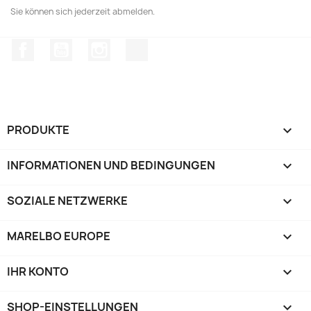
Sie können sich jederzeit abmelden.
Facebook
YouTube
Instagram
TikTok
PRODUKTE

INFORMATIONEN UND BEDINGUNGEN

SOZIALE NETZWERKE

MARELBO EUROPE

IHR KONTO

SHOP-EINSTELLUNGEN
keyboard_arrow_down