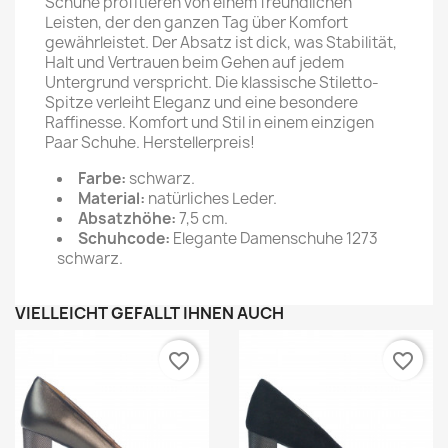
Schuhe profitieren von einem freundlichen
Leisten, der den ganzen Tag über Komfort
gewährleistet. Der Absatz ist dick, was Stabilität,
Halt und Vertrauen beim Gehen auf jedem
Untergrund verspricht. Die klassische Stiletto-
Spitze verleiht Eleganz und eine besondere
Raffinesse. Komfort und Stil in einem einzigen
Paar Schuhe. Herstellerpreis!
Farbe:
schwarz.
Material:
natürliches Leder.
Absatzhöhe:
7,5 cm.
Schuhcode:
Elegante Damenschuhe 1273
schwarz.
VIELLEICHT GEFÄLLT IHNEN AUCH
favorite_border
favorite_border