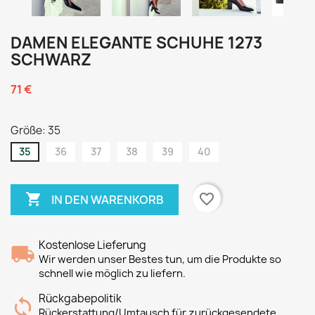
DAMEN ELEGANTE SCHUHE 1273
SCHWARZ
71 €
Größe: 35
35
36
37
38
39
40

favorite_border
IN DEN WARENKORB
Kostenlose Lieferung
Wir werden unser Bestes tun, um die Produkte so
schnell wie möglich zu liefern.
Rückgabepolitik
Rückerstattung/Umtausch für zurückgesendete