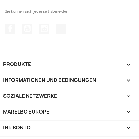
Sie können sich jederzeit abmelden.
Facebook
YouTube
Instagram
TikTok
PRODUKTE

INFORMATIONEN UND BEDINGUNGEN

SOZIALE NETZWERKE

MARELBO EUROPE

IHR KONTO
