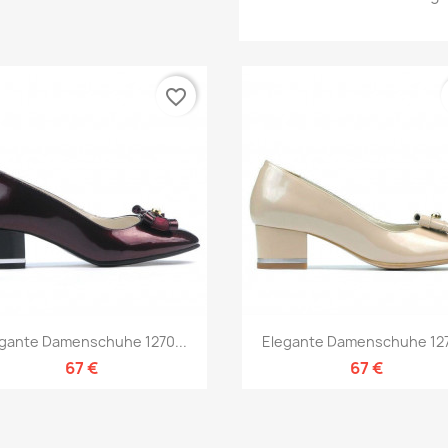
favorite_border
Vorschau
Vorschau


gante Damenschuhe 1270...
Elegante Damenschuhe 127
67 €
67 €