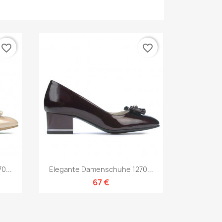
favorite_border
favorite_border
Vorschau

0...
Elegante Damenschuhe 1270...
67 €