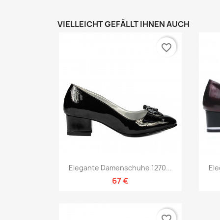
VIELLEICHT GEFÄLLT IHNEN AUCH
favorite_border
Vorschau

Elegante Damenschuhe 1270...
Ele
67 €
favorite_border