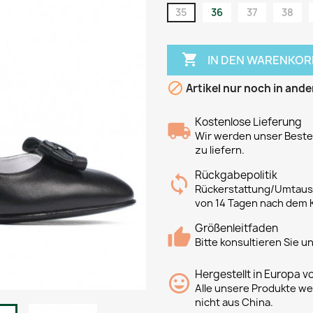
35
36
37
38

IN DEN WARENKOR

Artikel nur noch in ande
Kostenlose Lieferung
Wir werden unser Bestes
zu liefern.
Rückgabepolitik
Rückerstattung/Umtausc
von 14 Tagen nach dem 
Größenleitfaden
Bitte konsultieren Sie 
Hergestellt in Europa v
Alle unsere Produkte we
nicht aus China.