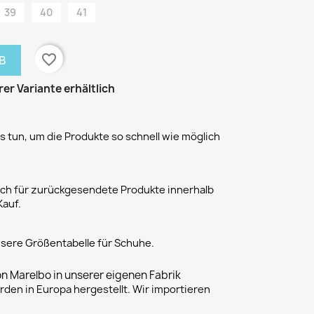
39
40
41
favorite_border
B
rer Variante erhältlich
 tun, um die Produkte so schnell wie möglich
h für zurückgesendete Produkte innerhalb
Kauf.
unsere Größentabelle für Schuhe.
on Marelbo in unserer eigenen Fabrik
rden in Europa hergestellt. Wir importieren