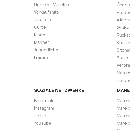
Gürteln - Marelbo
Über 
Verkaufshits
Produk
Taschen
Allge
Gürtel
Größe
Kinder
Rücks
Männer
Kontak
Jugendliche
Sitem
Frauen
Shops
Verbra
Marelb
Europä
SOZIALE NETZWERKE
MARE
Facebook
Marel
Instagram
Marelb
TikTok
Marel
YouTube
Marelb