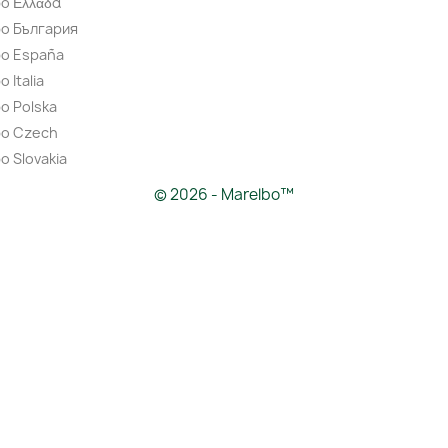
o Ελλάδα
bo България
bo España
 Italia
o Polska
bo Czech
o Slovakia
© 2026 - Marelbo™