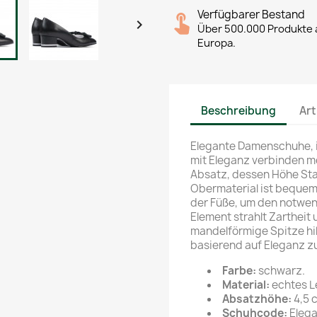
Verfügbarer Bestand

Über 500.000 Produkte a
Europa.
Beschreibung
Art
Elegante Damenschuhe, i
mit Eleganz verbinden m
Absatz, dessen Höhe Stab
Obermaterial ist bequem
der Füße, um den notwend
Element strahlt Zartheit
mandelförmige Spitze hil
basierend auf Eleganz zu
Farbe:
schwarz.
Material:
echtes L
Absatzhöhe:
4,5 
Schuhcode:
Elega