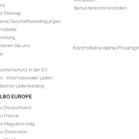
uns
Benutzerkonto erstellen
t Sitemap
meine Geschäftsbedingungen
ntabelle
endung
tieren Sie uns
Kontrolliere deine Privatsp
ap
ucherschutz in der EU
o - Internationaler Laden
ischer Ladenkatalog
LBO EUROPE
bo Deutschland
o France
bo Magyarország
o Österreich