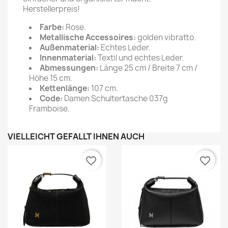
Herstellerpreis!
Farbe:
Rose.
Metallische Accessoires:
golden vibratto.
Außenmaterial:
Echtes Leder.
Innenmaterial:
Textil und echtes Leder.
Abmessungen:
Länge 25 cm / Breite 7 cm /
Höhe 15 cm.
Kettenlänge:
107 cm.
Code:
Damen Schultertasche 037g
Framboise.
VIELLEICHT GEFÄLLT IHNEN AUCH
favorite_border
favorite_border