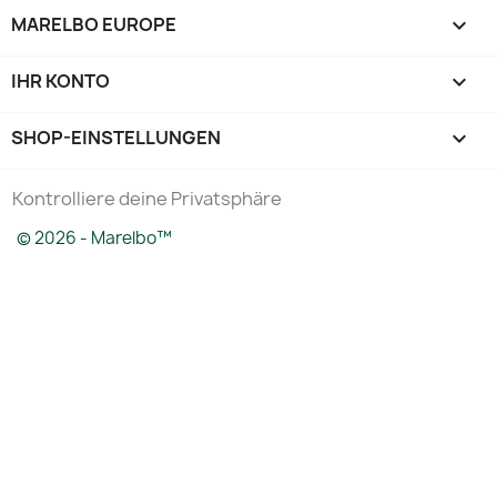
MARELBO EUROPE

IHR KONTO

SHOP-EINSTELLUNGEN
keyboard_arrow_down
Kontrolliere deine Privatsphäre
© 2026 - Marelbo™