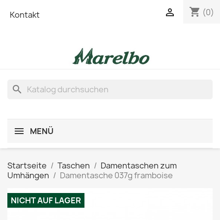
shopping_cart

(0)
Kontakt
search
MENÜ
Startseite
Taschen
Damentaschen zum
Umhängen
Damentasche 037g framboise
NICHT AUF LAGER