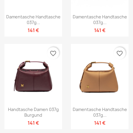
Damentasche Handtasche
Damentasche Handtasche
037g...
037g...
141 €
141 €
favorite_border
favorite_border
Handtasche Damen 037g
Damentasche Handtasche
Burgund
037g...
141 €
141 €