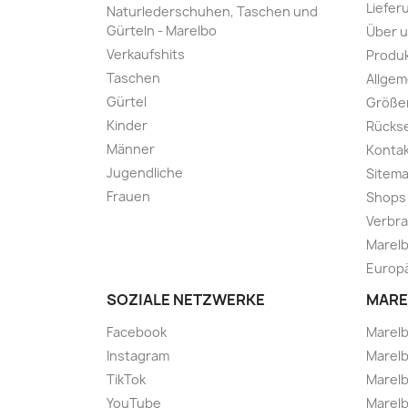
Liefer
Naturlederschuhen, Taschen und
Gürteln - Marelbo
Über 
Verkaufshits
Produk
Taschen
Allge
Gürtel
Größe
Kinder
Rücks
Männer
Kontak
Jugendliche
Sitem
Frauen
Shops
Verbra
Marelb
Europä
SOZIALE NETZWERKE
MARE
Facebook
Marel
Instagram
Marelb
TikTok
Marel
YouTube
Marelb