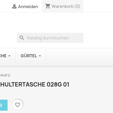
shopping_cart

Warenkorb
(0)
Anmelden
search
CHE
GÜRTEL
hwarz
HULTERTASCHE 028G 01
favorite_border
B