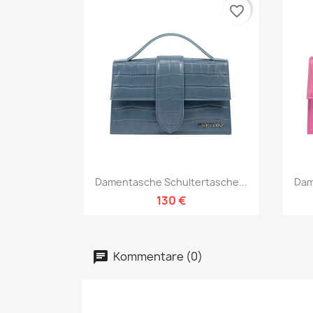
favorite_border
Vorschau

Damentasche Schultertasche...
Dam
130 €
Kommentare (0)