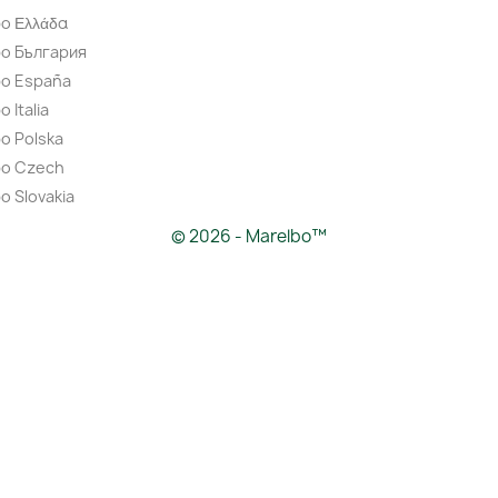
o Ελλάδα
bo България
bo España
 Italia
o Polska
bo Czech
o Slovakia
© 2026 - Marelbo™