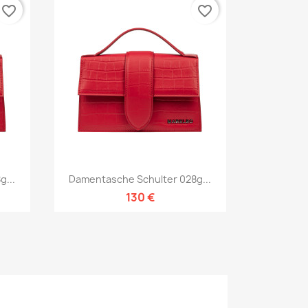
favorite_border
favorite_border
Vorschau

...
Damentasche Schulter 028g...
130 €