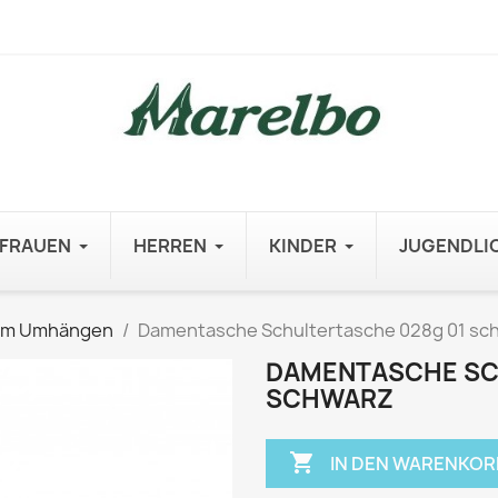
FRAUEN
HERREN
KINDER
JUGENDLI
um Umhängen
Damentasche Schultertasche 028g 01 sc
DAMENTASCHE SC
SCHWARZ

IN DEN WARENKOR