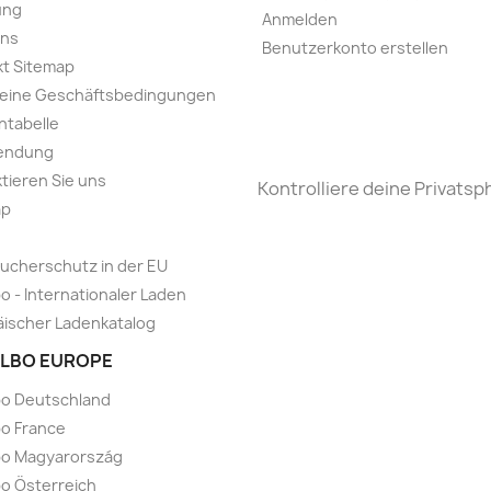
ung
Anmelden
uns
Benutzerkonto erstellen
t Sitemap
meine Geschäftsbedingungen
ntabelle
endung
tieren Sie uns
Kontrolliere deine Privatsp
ap
ucherschutz in der EU
o - Internationaler Laden
ischer Ladenkatalog
LBO EUROPE
bo Deutschland
o France
bo Magyarország
o Österreich