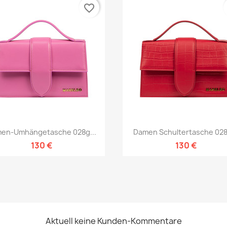
favorite_border
Vorschau
Vorschau


en-Umhängetasche 028g...
Damen Schultertasche 028g
130 €
130 €
Aktuell keine Kunden-Kommentare