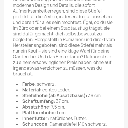
modernen Design und Details, die sofort
Aufmerksamkeit erregen, sind diese Stiefel
perfekt für die Zeiten, in denen du gut aussehen
und bereit für alles sein möchtest. Egal, ob du sie
im Büro oder bei einem Stadtausflug trägst, sie
sind dafür gemacht, dich selbstbewusst zu
begleiten. Hergestellt in Rumänien und direkt vom
Hersteller angeboten, sind diese Stiefel mehr als
nur ein Kauf – sie sind eine kluge Wahl für deine
Garderobe. Und das Beste daran? Du kannst sie
zu einem erschwinglichen Preis haben, ohne auf
irgendetwas verzichten zu müssen, was du
brauchst.
Farbe:
schwarz.
Material:
echtes Leder.
Stiefelhöhe (ab Absatzbasis):
39
cm.
Schaftumfang:
37 cm.
Absatzhöhe:
7,5 cm.
Plattformhöhe:
1 cm.
Innenfutter:
natürliches Futter.
Schuhcode:
Damenstiefel 1404 schwarz.