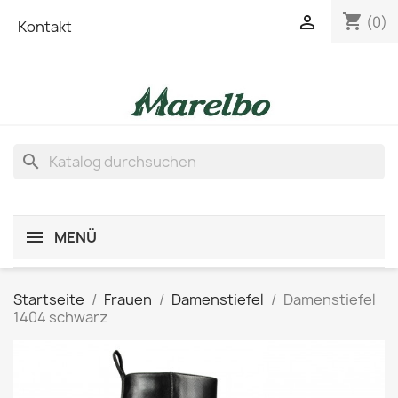
shopping_cart

(0)
Kontakt
search
MENÜ
Startseite
Frauen
Damenstiefel
Damenstiefel
1404 schwarz