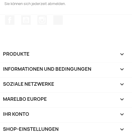
Sie können sich jederzeit abmelden.
Facebook
YouTube
Instagram
TikTok
PRODUKTE

INFORMATIONEN UND BEDINGUNGEN

SOZIALE NETZWERKE

MARELBO EUROPE

IHR KONTO

SHOP-EINSTELLUNGEN
keyboard_arrow_down