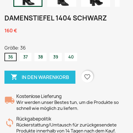
DAMENSTIEFEL 1404 SCHWARZ
160 €
Größe: 36
36
37
38
39
40

favorite_border
IN DEN WARENKORB
Kostenlose Lieferung
Wir werden unser Bestes tun, um die Produkte so
schnell wie möglich zu liefern.
Rückgabepolitik
Rückerstattung/Umtausch für zurückgesendete
Produkte innerhalb von 14 Tagen nach dem Kauf.