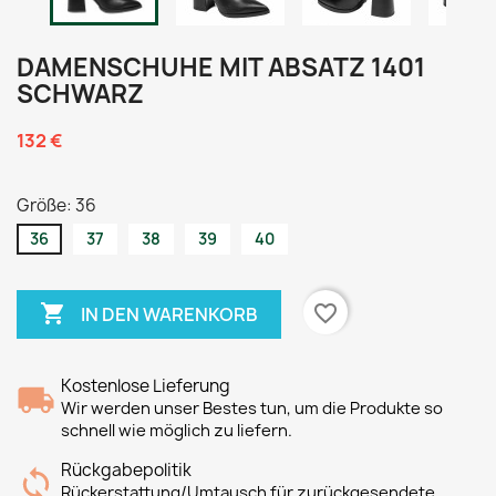
DAMENSCHUHE MIT ABSATZ 1401
SCHWARZ
132 €
Größe: 36
36
37
38
39
40

favorite_border
IN DEN WARENKORB
Kostenlose Lieferung
Wir werden unser Bestes tun, um die Produkte so
schnell wie möglich zu liefern.
Rückgabepolitik
Rückerstattung/Umtausch für zurückgesendete