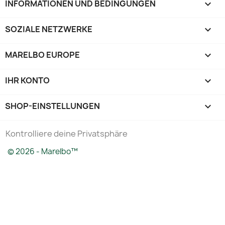
INFORMATIONEN UND BEDINGUNGEN

SOZIALE NETZWERKE

MARELBO EUROPE

IHR KONTO

SHOP-EINSTELLUNGEN
keyboard_arrow_down
Kontrolliere deine Privatsphäre
© 2026 - Marelbo™