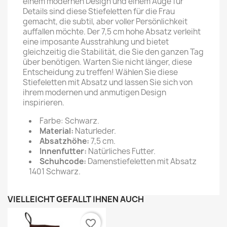
einem modernen Design und einem Auge für
Details sind diese Stiefeletten für die Frau
gemacht, die subtil, aber voller Persönlichkeit
auffallen möchte. Der 7,5 cm hohe Absatz verleiht
eine imposante Ausstrahlung und bietet
gleichzeitig die Stabilität, die Sie den ganzen Tag
über benötigen. Warten Sie nicht länger, diese
Entscheidung zu treffen! Wählen Sie diese
Stiefeletten mit Absatz und lassen Sie sich von
ihrem modernen und anmutigen Design
inspirieren.
Farbe: Schwarz.
Material:
Naturleder.
Absatzhöhe:
7,5 cm.
Innenfutter:
Natürliches Futter.
Schuhcode:
Damenstiefeletten mit Absatz
1401 Schwarz.
VIELLEICHT GEFÄLLT IHNEN AUCH
favorite_border