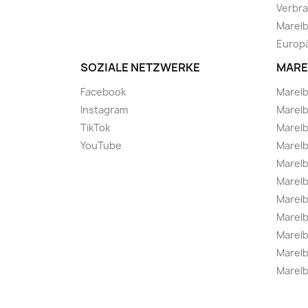
Verbra
Marelb
Europä
SOZIALE NETZWERKE
MARE
Facebook
Marel
Instagram
Marelb
TikTok
Marel
YouTube
Marelb
Marelb
Marel
Marel
Marelbo
Marelb
Marel
Marelb