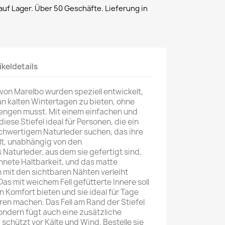
uf Lager. Über 50 Geschäfte. Lieferung in
ikeldetails
von Marelbo wurden speziell entwickelt,
 kalten Wintertagen zu bieten, ohne
engen musst. Mit einem einfachen und
iese Stiefel ideal für Personen, die ein
chwertigem Naturleder suchen, das ihre
lt, unabhängig von den
aturleder, aus dem sie gefertigt sind,
hnete Haltbarkeit, und das matte
 mit den sichtbaren Nähten verleiht
as mit weichem Fell gefütterte Innere soll
 Komfort bieten und sie ideal für Tage
en machen. Das Fell am Rand der Stiefel
sondern fügt auch eine zusätzliche
chützt vor Kälte und Wind. Bestelle sie