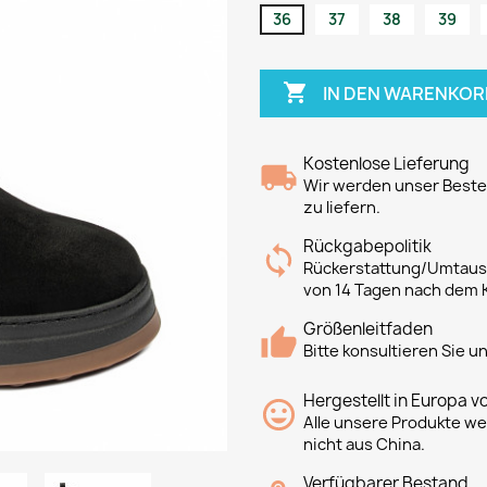
36
37
38
39

IN DEN WARENKOR
Kostenlose Lieferung
Wir werden unser Bestes
zu liefern.
Rückgabepolitik
Rückerstattung/Umtausc
von 14 Tagen nach dem 
Größenleitfaden
Bitte konsultieren Sie 
Hergestellt in Europa v
Alle unsere Produkte we
nicht aus China.
Verfügbarer Bestand