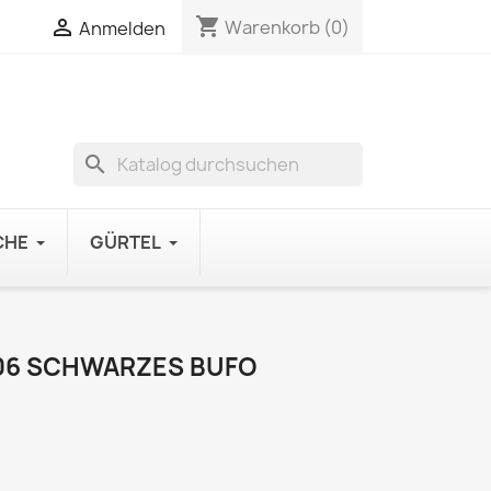
shopping_cart

Warenkorb
(0)
Anmelden
search
CHE
GÜRTEL
06 SCHWARZES BUFO