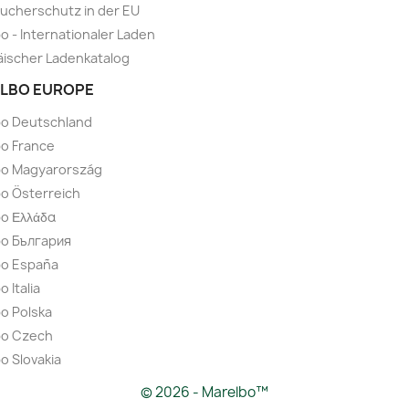
ucherschutz in der EU
o - Internationaler Laden
ischer Ladenkatalog
LBO EUROPE
bo Deutschland
o France
bo Magyarország
o Österreich
o Ελλάδα
bo България
bo España
 Italia
o Polska
bo Czech
o Slovakia
© 2026 - Marelbo™