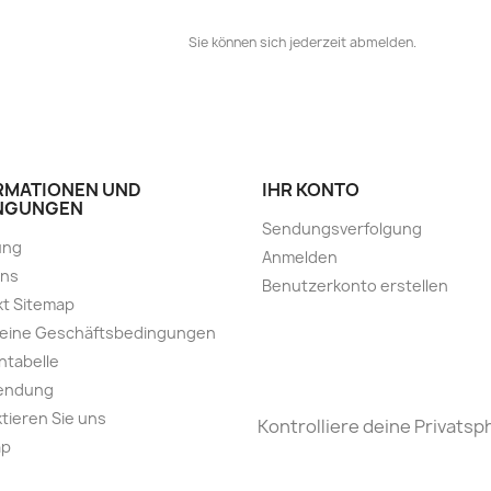
Sie können sich jederzeit abmelden.
RMATIONEN UND
IHR KONTO
NGUNGEN
Sendungsverfolgung
ung
Anmelden
uns
Benutzerkonto erstellen
t Sitemap
meine Geschäftsbedingungen
ntabelle
endung
tieren Sie uns
Kontrolliere deine Privatsp
ap