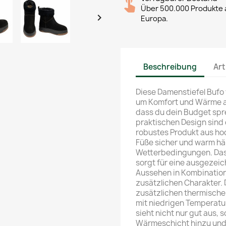
Über 500.000 Produkte a

Europa.
Beschreibung
Art
Diese Damenstiefel Bufo 
um Komfort und Wärme an
dass du dein Budget spr
praktischen Design sind d
robustes Produkt aus ho
Füße sicher und warm hä
Wetterbedingungen. Das N
sorgt für eine ausgezeic
Aussehen in Kombination
zusätzlichen Charakter. D
zusätzlichen thermischen
mit niedrigen Temperatur
sieht nicht nur gut aus, 
Wärmeschicht hinzu und s