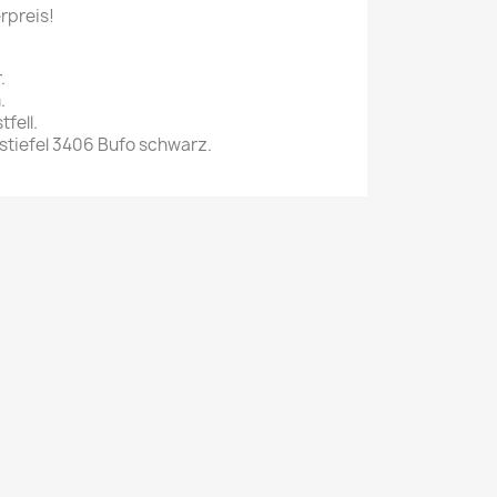
rpreis!
.
.
fell.
tiefel 3406 Bufo schwarz.