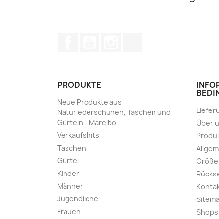
Facebook
YouTube
Instagram
TikTok
PRODUKTE
INFO
BEDI
Neue Produkte aus
Liefer
Naturlederschuhen, Taschen und
Gürteln - Marelbo
Über 
Verkaufshits
Produk
Taschen
Allge
Gürtel
Größe
Kinder
Rücks
Männer
Kontak
Jugendliche
Sitem
Frauen
Shops