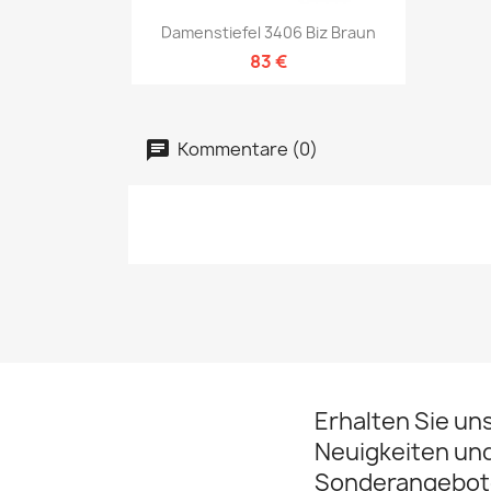
Vorschau

Damenstiefel 3406 Biz Braun
83 €
Kommentare (0)
Erhalten Sie un
Neuigkeiten un
Sonderangebot