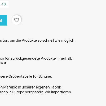
40
favorite_border
B
 tun, um die Produkte so schnell wie möglich
h für zurückgesendete Produkte innerhalb
Kauf.
unsere Größentabelle für Schuhe.
on Marelbo in unserer eigenen Fabrik
rden in Europa hergestellt. Wir importieren