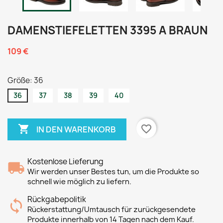
DAMENSTIEFELETTEN 3395 A BRAUN
109 €
Größe: 36
36
37
38
39
40

favorite_border
IN DEN WARENKORB
Kostenlose Lieferung
Wir werden unser Bestes tun, um die Produkte so
schnell wie möglich zu liefern.
Rückgabepolitik
Rückerstattung/Umtausch für zurückgesendete
Produkte innerhalb von 14 Tagen nach dem Kauf.