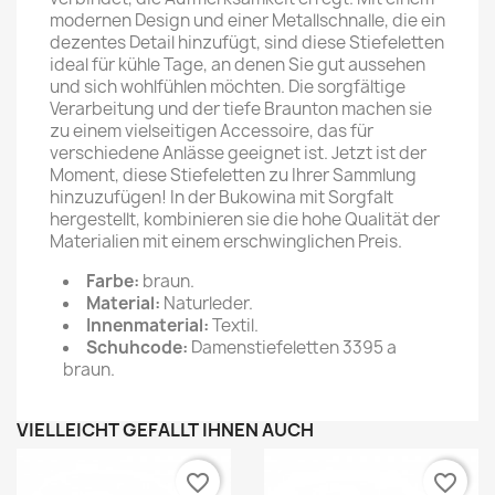
modernen Design und einer Metallschnalle, die ein
dezentes Detail hinzufügt, sind diese Stiefeletten
ideal für kühle Tage, an denen Sie gut aussehen
und sich wohlfühlen möchten. Die sorgfältige
Verarbeitung und der tiefe Braunton machen sie
zu einem vielseitigen Accessoire, das für
verschiedene Anlässe geeignet ist. Jetzt ist der
Moment, diese Stiefeletten zu Ihrer Sammlung
hinzuzufügen! In der Bukowina mit Sorgfalt
hergestellt, kombinieren sie die hohe Qualität der
Materialien mit einem erschwinglichen Preis.
Farbe:
braun.
Material:
Naturleder.
Innenmaterial:
Textil.
Schuhcode:
Damenstiefeletten 3395 a
braun.
VIELLEICHT GEFÄLLT IHNEN AUCH
favorite_border
favorite_border