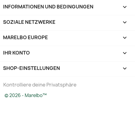
INFORMATIONEN UND BEDINGUNGEN

SOZIALE NETZWERKE

MARELBO EUROPE

IHR KONTO

SHOP-EINSTELLUNGEN
keyboard_arrow_down
Kontrolliere deine Privatsphäre
© 2026 - Marelbo™