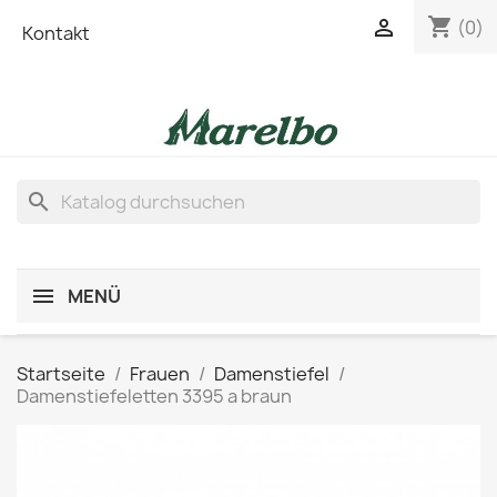
shopping_cart

(0)
Kontakt
search
MENÜ
Startseite
Frauen
Damenstiefel
Damenstiefeletten 3395 a braun