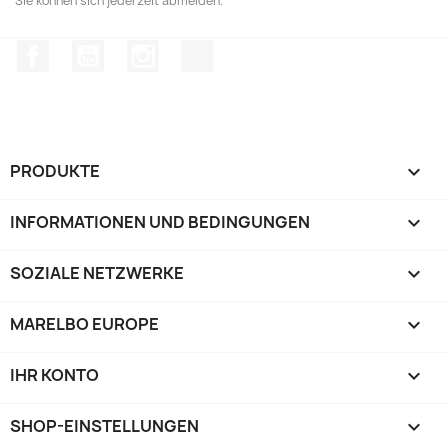
Sie können sich jederzeit abmelden.
Facebook
YouTube
Instagram
TikTok
PRODUKTE

INFORMATIONEN UND BEDINGUNGEN

SOZIALE NETZWERKE

MARELBO EUROPE

IHR KONTO

SHOP-EINSTELLUNGEN
keyboard_arrow_down