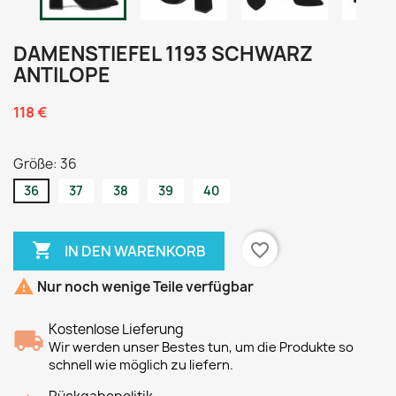
DAMENSTIEFEL 1193 SCHWARZ
ANTILOPE
118 €
Größe: 36
36
37
38
39
40

favorite_border
IN DEN WARENKORB

Nur noch wenige Teile verfügbar
Kostenlose Lieferung
Wir werden unser Bestes tun, um die Produkte so
schnell wie möglich zu liefern.