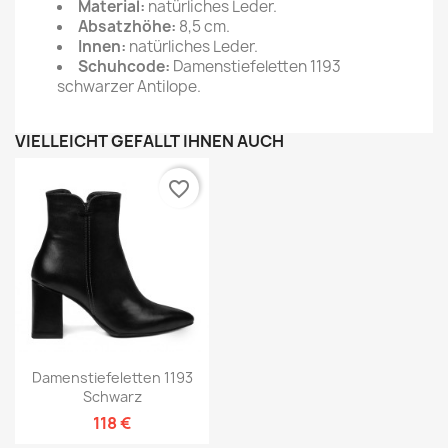
Material:
natürliches Leder.
Absatzhöhe:
8,5 cm.
Innen:
natürliches Leder.
Schuhcode:
Damenstiefeletten 1193
schwarzer Antilope.
VIELLEICHT GEFÄLLT IHNEN AUCH
favorite_border
Damenstiefeletten 1193
Schwarz
118 €