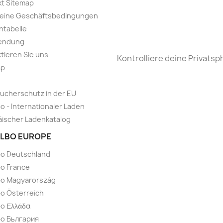
t Sitemap
meine Geschäftsbedingungen
ntabelle
endung
tieren Sie uns
Kontrolliere deine Privatsp
ap
ucherschutz in der EU
o - Internationaler Laden
ischer Ladenkatalog
LBO EUROPE
bo Deutschland
o France
bo Magyarország
o Österreich
o Ελλάδα
bo България