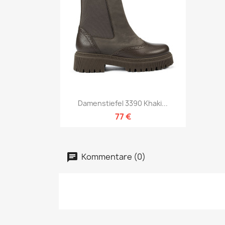
Vorschau

Damenstiefel 3390 Khaki...
77 €
Kommentare (0)