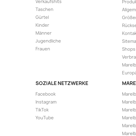
Verkaufshits
Produk
Taschen
Allge
Gürtel
Größe
Kinder
Rücks
Männer
Kontak
Jugendliche
Sitem
Frauen
Shops
Verbra
Marelb
Europä
SOZIALE NETZWERKE
MARE
Facebook
Marel
Instagram
Marelb
TikTok
Marel
YouTube
Marelb
Marelb
Marel