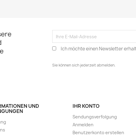
sere
d
Ich möchte einen Newsletter erhal
e
Sie können sich jederzeit abmelden.
RMATIONEN UND
IHR KONTO
NGUNGEN
Sendungsverfolgung
ung
Anmelden
uns
Benutzerkonto erstellen