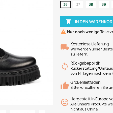
36
37
38
39

IN DEN WARENKOR

Nur noch wenige Teile v
Kostenlose Lieferung
Wir werden unser Bestes
zu liefern.
Rückgabepolitik
Rückerstattung/Umtausc
von 14 Tagen nach dem 
Größenleitfaden
Bitte konsultieren Sie 
Hergestellt in Europa v
Alle unsere Produkte we
nicht aus China.