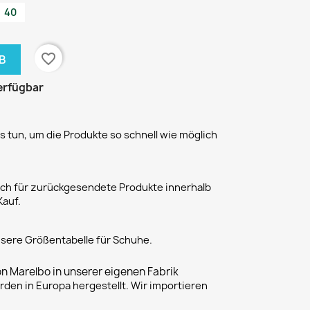
40
favorite_border
B
erfügbar
 tun, um die Produkte so schnell wie möglich
h für zurückgesendete Produkte innerhalb
Kauf.
unsere Größentabelle für Schuhe.
on Marelbo in unserer eigenen Fabrik
rden in Europa hergestellt. Wir importieren