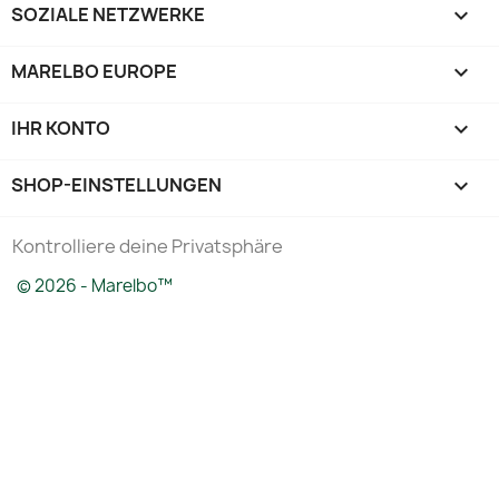
SOZIALE NETZWERKE

MARELBO EUROPE

IHR KONTO

SHOP-EINSTELLUNGEN
keyboard_arrow_down
Kontrolliere deine Privatsphäre
© 2026 - Marelbo™