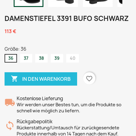
DAMENSTIEFEL 3391 BUFO SCHWARZ
113 €
Größe: 36
36
37
38
39
40

favorite_border
IN DEN WARENKORB
Kostenlose Lieferung
Wir werden unser Bestes tun, um die Produkte so
schnell wie möglich zu liefern.
Rückgabepolitik
Rückerstattung/Umtausch für zurückgesendete
Produkte innerhalb von 14 Tagen nach dem Kauf.