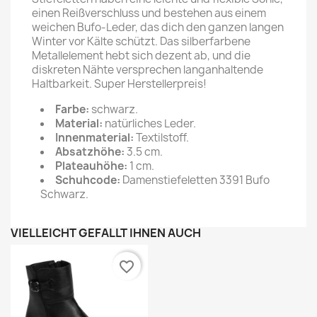
einen Reißverschluss und bestehen aus einem
weichen Bufo-Leder, das dich den ganzen langen
Winter vor Kälte schützt. Das silberfarbene
Metallelement hebt sich dezent ab, und die
diskreten Nähte versprechen langanhaltende
Haltbarkeit. Super Herstellerpreis!
Farbe:
schwarz.
Material:
natürliches Leder.
Innenmaterial:
Textilstoff.
Absatzhöhe:
3.5 cm.
Plateauhöhe:
1 cm.
Schuhcode:
Damenstiefeletten 3391 Bufo
Schwarz.
VIELLEICHT GEFÄLLT IHNEN AUCH
favorite_border