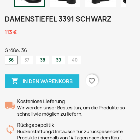
DAMENSTIEFEL 3391 SCHWARZ
113 €
Größe: 36
36
37
38
39
40

favorite_border
IN DEN WARENKORB
Kostenlose Lieferung
Wir werden unser Bestes tun, um die Produkte so
schnell wie möglich zu liefern.
Rückgabepolitik
Rückerstattung/Umtausch für zurückgesendete
Produkte innerhalb von 14 Tagen nach dem Kauf.