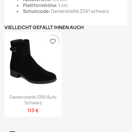
Plattformhöhe:
1 cm.
Schuhcode:
Damenstiefel 3391 schwarz.
VIELLEICHT GEFÄLLT IHNEN AUCH
favorite_border
Damenstiefel 3391 Bufo
Schwarz
113 €