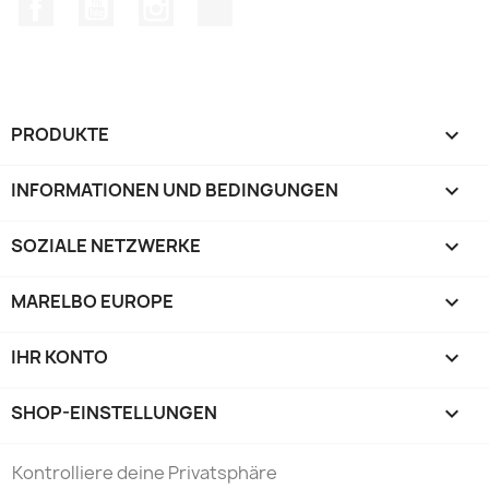
Facebook
YouTube
Instagram
TikTok
PRODUKTE

INFORMATIONEN UND BEDINGUNGEN

SOZIALE NETZWERKE

MARELBO EUROPE

IHR KONTO

SHOP-EINSTELLUNGEN
keyboard_arrow_down
Kontrolliere deine Privatsphäre