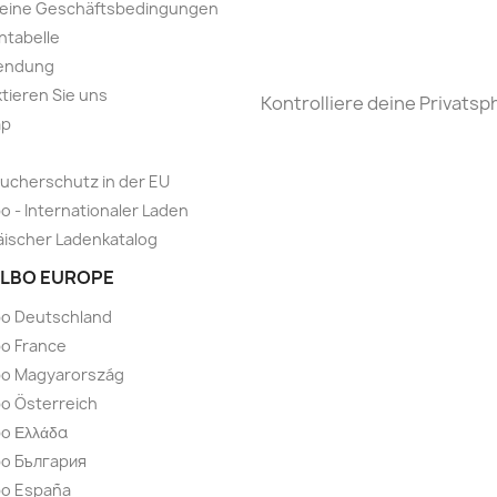
meine Geschäftsbedingungen
ntabelle
endung
tieren Sie uns
Kontrolliere deine Privatsp
ap
ucherschutz in der EU
o - Internationaler Laden
ischer Ladenkatalog
LBO EUROPE
bo Deutschland
o France
bo Magyarország
o Österreich
o Ελλάδα
bo България
bo España