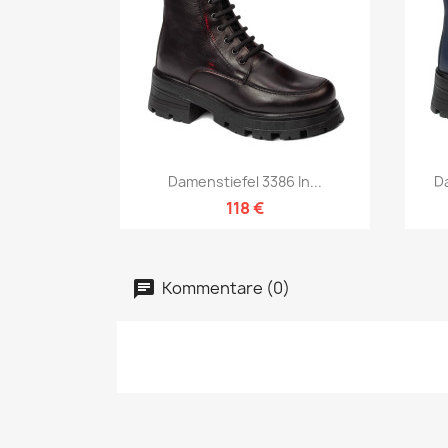
Vorschau

Damenstiefel 3386 In...
Da
118 €
Kommentare (0)