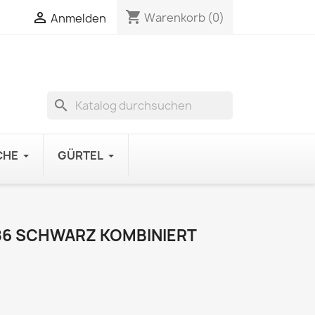
shopping_cart

Warenkorb
(0)
Anmelden
search
CHE
GÜRTEL
86 SCHWARZ KOMBINIERT