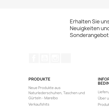
Erhalten Sie un
Neuigkeiten un
Sonderangebot
Facebook
YouTube
Instagram
TikTok
PRODUKTE
INFO
BEDI
Neue Produkte aus
Liefer
Naturlederschuhen, Taschen und
Gürteln - Marelbo
Über 
Verkaufshits
Produk