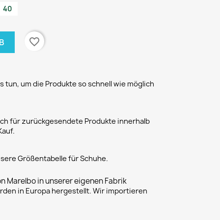
40
favorite_border
B
 tun, um die Produkte so schnell wie möglich
h für zurückgesendete Produkte innerhalb
Kauf.
unsere Größentabelle für Schuhe.
on Marelbo in unserer eigenen Fabrik
rden in Europa hergestellt. Wir importieren