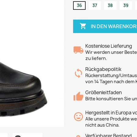
36
37
38
39

IN DEN WARENKOR
Kostenlose Lieferung
Wir werden unser Bestes
zu liefern.
Rückgabepolitik
Rückerstattung/Umtausc
von 14 Tagen nach dem 
Größenleitfaden
Bitte konsultieren Sie 
Hergestellt in Europa v
Alle unsere Produkte we
nicht aus China.
Verfügbarer Bestand