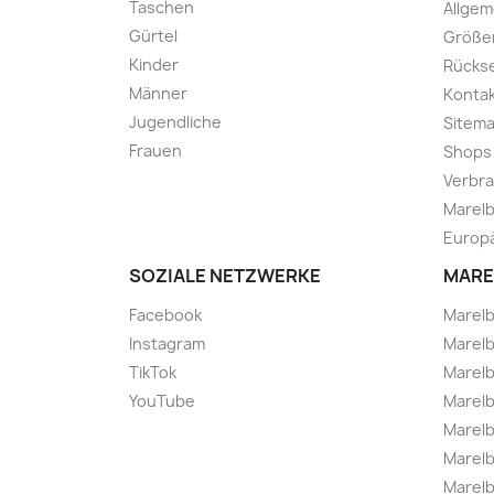
Taschen
Allge
Gürtel
Größe
Kinder
Rücks
Männer
Kontak
Jugendliche
Sitem
Frauen
Shops
Verbra
Marelb
Europä
SOZIALE NETZWERKE
MARE
Facebook
Marel
Instagram
Marelb
TikTok
Marel
YouTube
Marelb
Marelb
Marel
Marel