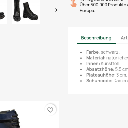
Über 500.000 Produkte a

Europa.
Beschreibung
Art
Farbe:
schwarz.
Material:
natürliche
Innen:
Kunstfell.
Absatzhöhe:
5,5 cm
Plateauhöhe:
3 cm.
Schuhcode:
Damens
favorite_border