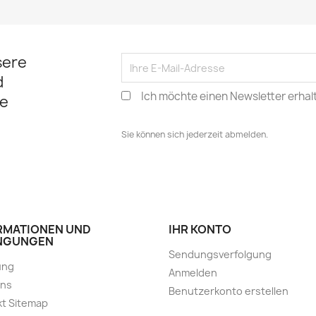
sere
d
Ich möchte einen Newsletter erhal
e
Sie können sich jederzeit abmelden.
RMATIONEN UND
IHR KONTO
NGUNGEN
Sendungsverfolgung
ung
Anmelden
uns
Benutzerkonto erstellen
t Sitemap