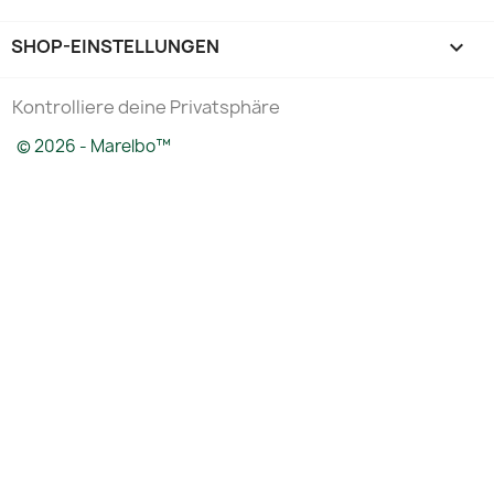
SHOP-EINSTELLUNGEN
keyboard_arrow_down
Kontrolliere deine Privatsphäre
© 2026 - Marelbo™