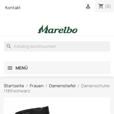
shopping_cart

(0)
Kontakt
search
MENÜ
Startseite
Frauen
Damenstiefel
Damenschuhe
1189 schwarz