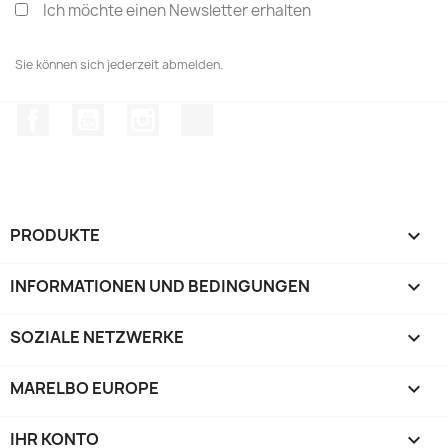
Ich möchte einen Newsletter erhalten
Sie können sich jederzeit abmelden.
Facebook
YouTube
Instagram
TikTok
PRODUKTE

INFORMATIONEN UND BEDINGUNGEN

SOZIALE NETZWERKE

MARELBO EUROPE

IHR KONTO
