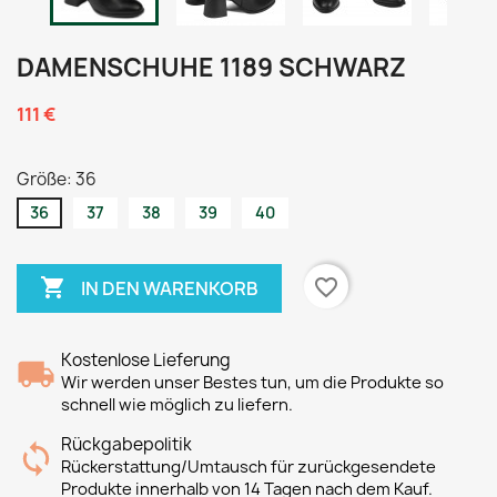
DAMENSCHUHE 1189 SCHWARZ
111 €
Größe: 36
36
37
38
39
40

favorite_border
IN DEN WARENKORB
Kostenlose Lieferung
Wir werden unser Bestes tun, um die Produkte so
schnell wie möglich zu liefern.
Rückgabepolitik
Rückerstattung/Umtausch für zurückgesendete
Produkte innerhalb von 14 Tagen nach dem Kauf.